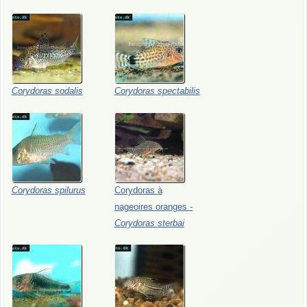
Corydoras
sodalis
Corydoras
spectabilis
Corydoras
spilurus
Corydoras
à
nageoires
oranges
-
Corydoras
sterbai