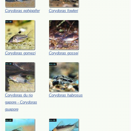
Corydoras
ephippifer
Corydoras
fowleri
Corydoras
gomezi
Corydoras
gossei
Corydoras
du
rio
Corydoras
habrosus
gapore
-
Corydoras
guapore