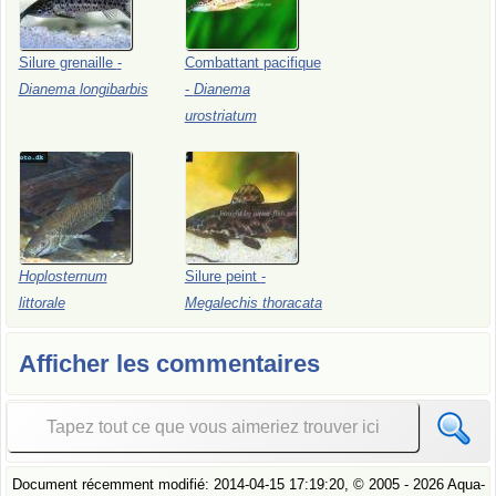
Silure
grenaille
-
Combattant
pacifique
Dianema
longibarbis
-
Dianema
urostriatum
Hoplosternum
Silure
peint
-
littorale
Megalechis
thoracata
Afficher les commentaires
Document récemment modifié:
2014-04-15 17:19:20
, ©
2005
- 2026 Aqua-