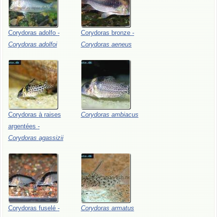
Corydoras
adolfo
-
Corydoras
bronze
-
Corydoras
adolfoi
Corydoras
aeneus
Corydoras
à
raises
Corydoras
ambiacus
argentées
-
Corydoras
agassizii
Corydoras
fuselé
-
Corydoras
armatus