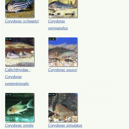
Corydoras
schwartzi
Corydoras
semiaquilus
Callichthyidae
-
Corydoras
seussi
Corydoras
septentrionalis
Corydoras
similis
Corydoras
simulatus