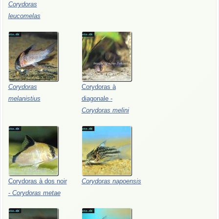
Corydoras
leucomelas
Corydoras
Corydoras
à
melanistius
diagonale
-
Corydoras
melini
Corydoras
à
dos
noir
Corydoras
napoensis
-
Corydoras
metae