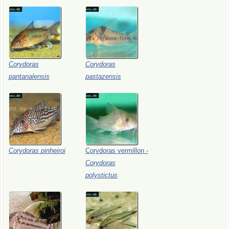
Corydoras
Corydoras
pantanalensis
pastazensis
Corydoras
pinheiroi
Corydoras
vermillon
-
Corydoras
polystictus