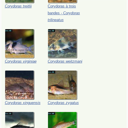
Corydoras
treitlii
Corydoras
à
trois
bandes
-
Corydoras
trilineatus
Corydoras
virginiae
Corydoras
weitzmani
Corydoras
xinguensis
Corydoras
zygatus