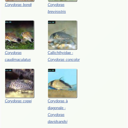
Corydoras
bondi
Corydoras
brevirostris
Corydoras
Callichthyidae
-
caudimaculatus
Corydoras
concolor
Corydoras
copei
Corydoras
à
diagonale
-
Corydoras
davidsandsi