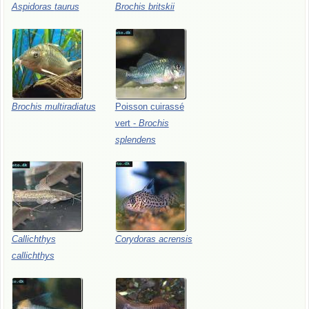
Aspidoras
taurus
Brochis
britskii
Brochis
multiradiatus
Poisson
cuirassé
vert
-
Brochis
splendens
Callichthys
Corydoras
acrensis
callichthys