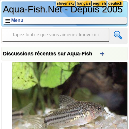
slovensky
français
english
deutsch
Aqua-Fish.Net - Depuis 2005
Menu
+
Discussions récentes sur Aqua-Fish