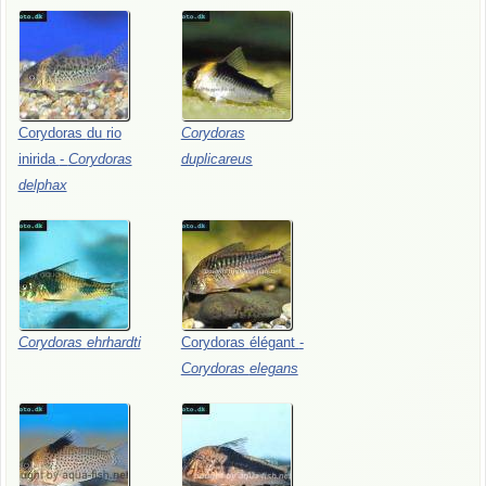
Corydoras
du
rio
Corydoras
inirida
-
Corydoras
duplicareus
delphax
Corydoras
ehrhardti
Corydoras
élégant
-
Corydoras
elegans