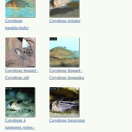
Corydoras
Corydoras
imitator
haraldschultzi
Corydoras
lèopard
-
Corydoras
léopard
-
Corydoras
julii
Corydoras
leopardus
Corydoras
à
Corydoras
loxozonus
nageoires
noires
-