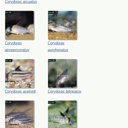
Corydoras
arcuatus
Corydoras
Corydoras
atropersonatus
aurofrenatus
Corydoras
axelrodi
Corydoras
bilineatus