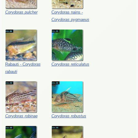
Corydoras
pulcher
Corydoras
nains
-
Corydoras
pygmaeus
Rabauti
-
Corydoras
Corydoras
reticulatus
rabauti
Corydoras
robinae
Corydoras
robustus