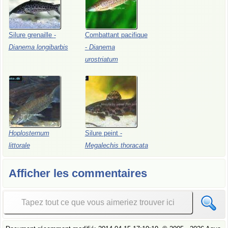
Silure
grenaille
-
Combattant
pacifique
Dianema
longibarbis
-
Dianema
urostriatum
Hoplosternum
Silure
peint
-
littorale
Megalechis
thoracata
Afficher les commentaires