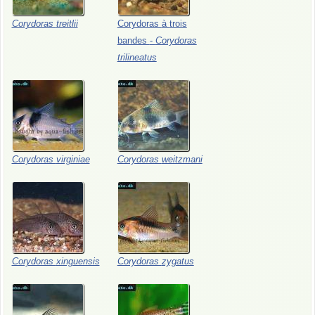
Corydoras
treitlii
Corydoras
à
trois
bandes
-
Corydoras
trilineatus
Corydoras
virginiae
Corydoras
weitzmani
Corydoras
xinguensis
Corydoras
zygatus