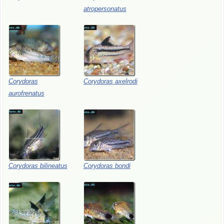
atropersonatus
Corydoras
Corydoras
axelrodi
aurofrenatus
Corydoras
bilineatus
Corydoras
bondi