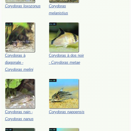
Corydoras
loxozonus
Corydoras
melanistius
Corydoras
à
Corydoras
à
dos
noir
diagonale
-
-
Corydoras
metae
Corydoras
melini
Corydoras
nain
-
Corydoras
napoensis
Corydoras
nanus