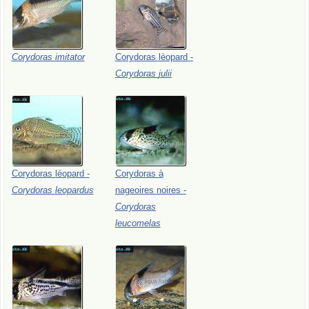
Corydoras
imitator
Corydoras
lèopard
-
Corydoras
julii
Corydoras
léopard
-
Corydoras
à
Corydoras
leopardus
nageoires
noires
-
Corydoras
leucomelas