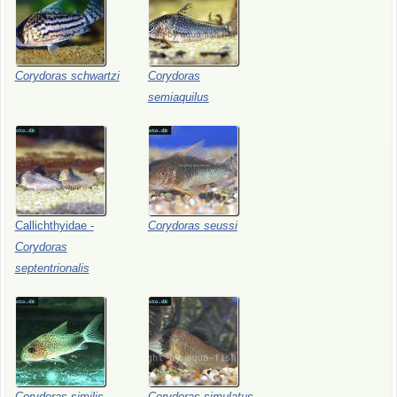
Corydoras
schwartzi
Corydoras
semiaquilus
Callichthyidae
-
Corydoras
seussi
Corydoras
septentrionalis
Corydoras
similis
Corydoras
simulatus