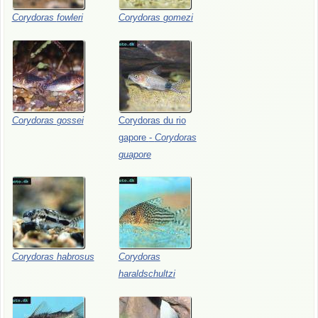
Corydoras
fowleri
Corydoras
gomezi
Corydoras
gossei
Corydoras
du
rio
gapore
-
Corydoras
guapore
Corydoras
habrosus
Corydoras
haraldschultzi