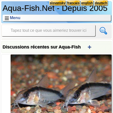
slovensky
français
english
deutsch
Aqua-Fish.Net - Depuis 2005
Menu
+
Discussions récentes sur Aqua-Fish