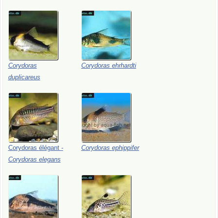
Corydoras
Corydoras
ehrhardti
duplicareus
Corydoras
élégant
-
Corydoras
ephippifer
Corydoras
elegans