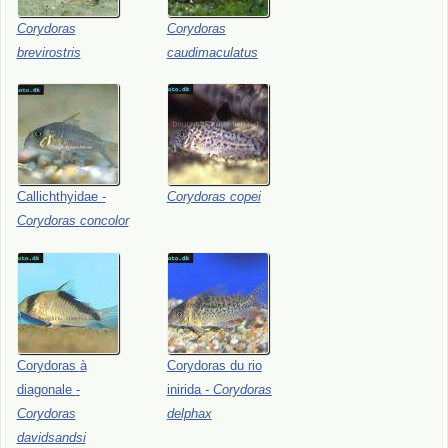
Corydoras
Corydoras
brevirostris
caudimaculatus
Callichthyidae
-
Corydoras
copei
Corydoras
concolor
Corydoras
à
Corydoras
du
rio
diagonale
-
inirida
-
Corydoras
Corydoras
delphax
davidsandsi