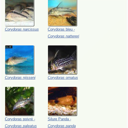
Corydoras
narcissus
Corydoras
bleu
-
Corydoras
nattereri
Corydoras
nijsseni
Corydoras
ornatus
Corydoras
poivré
-
Silure
Panda
-
Corydoras
paleatus
Corydoras
panda