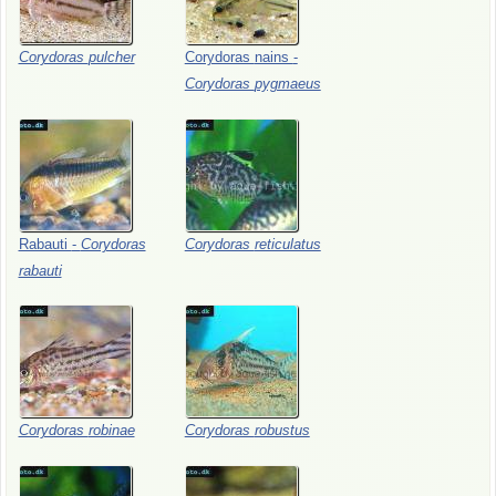
Corydoras
pulcher
Corydoras
nains
-
Corydoras
pygmaeus
Rabauti
-
Corydoras
Corydoras
reticulatus
rabauti
Corydoras
robinae
Corydoras
robustus