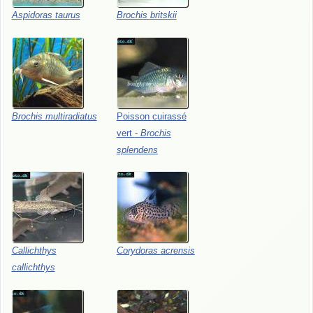
Aspidoras
taurus
Brochis
britskii
Brochis
multiradiatus
Poisson
cuirassé
vert
-
Brochis
splendens
Callichthys
Corydoras
acrensis
callichthys