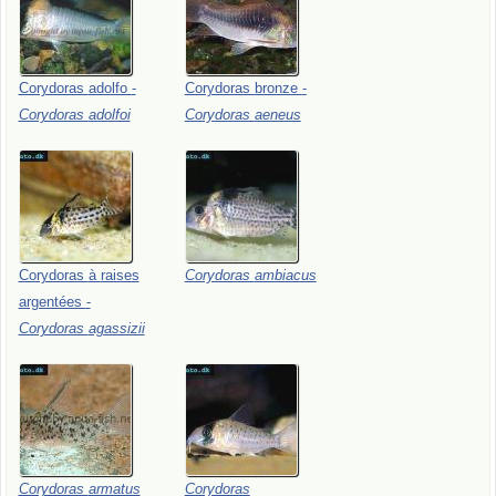
Corydoras
adolfo
-
Corydoras
bronze
-
Corydoras
adolfoi
Corydoras
aeneus
Corydoras
à
raises
Corydoras
ambiacus
argentées
-
Corydoras
agassizii
Corydoras
armatus
Corydoras