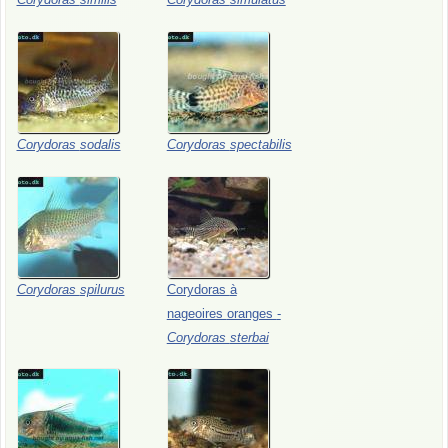
Corydoras
sodalis
Corydoras
spectabilis
Corydoras
spilurus
Corydoras
à
nageoires
oranges
-
Corydoras
sterbai