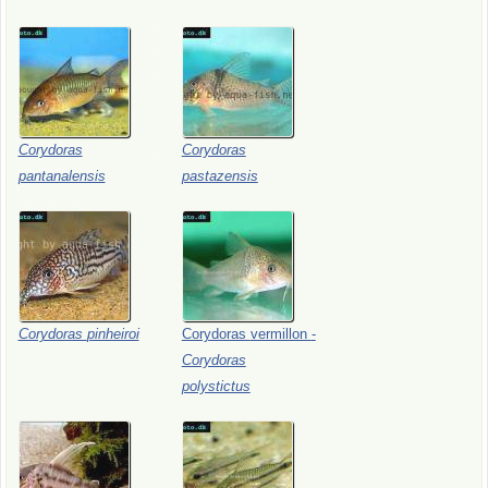
Corydoras
Corydoras
pantanalensis
pastazensis
Corydoras
pinheiroi
Corydoras
vermillon
-
Corydoras
polystictus