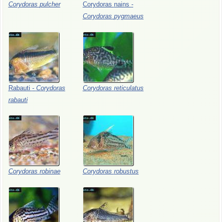
Corydoras
pulcher
Corydoras
nains
-
Corydoras
pygmaeus
Rabauti
-
Corydoras
Corydoras
reticulatus
rabauti
Corydoras
robinae
Corydoras
robustus