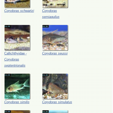
Corydoras
schwartzi
Corydoras
semiaquilus
Callichthyidae
-
Corydoras
seussi
Corydoras
septentrionalis
Corydoras
similis
Corydoras
simulatus