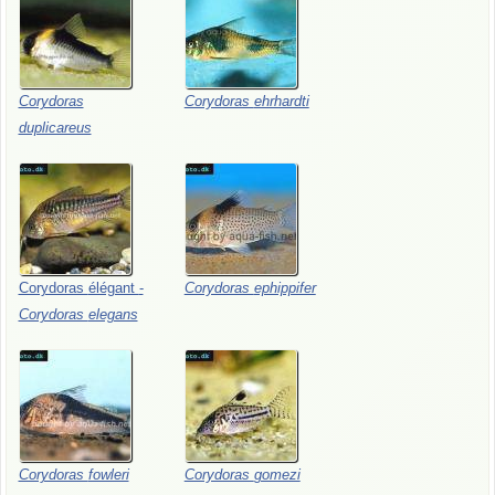
Corydoras
Corydoras
ehrhardti
duplicareus
Corydoras
élégant
-
Corydoras
ephippifer
Corydoras
elegans
Corydoras
fowleri
Corydoras
gomezi