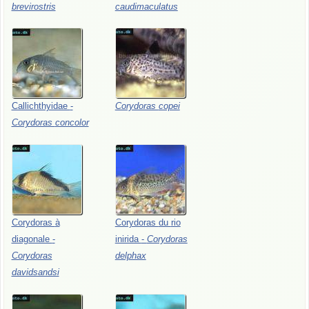
brevirostris
caudimaculatus
Callichthyidae
-
Corydoras
copei
Corydoras
concolor
Corydoras
à
Corydoras
du
rio
diagonale
-
inirida
-
Corydoras
Corydoras
delphax
davidsandsi