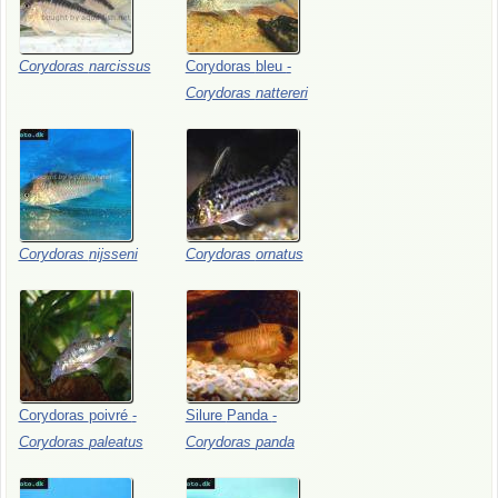
Corydoras
narcissus
Corydoras
bleu
-
Corydoras
nattereri
Corydoras
nijsseni
Corydoras
ornatus
Corydoras
poivré
-
Silure
Panda
-
Corydoras
paleatus
Corydoras
panda