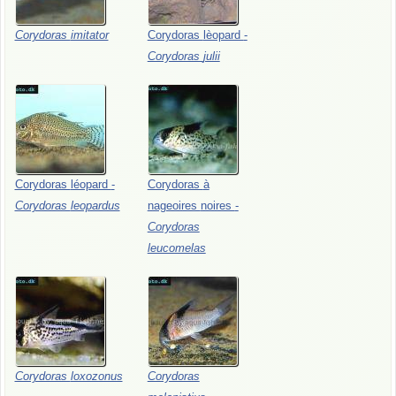
Corydoras
imitator
Corydoras
lèopard
-
Corydoras
julii
Corydoras
léopard
-
Corydoras
à
Corydoras
leopardus
nageoires
noires
-
Corydoras
leucomelas
Corydoras
loxozonus
Corydoras