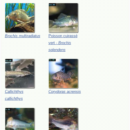
Brochis
multiradiatus
Poisson
cuirassé
vert
-
Brochis
splendens
Callichthys
Corydoras
acrensis
callichthys