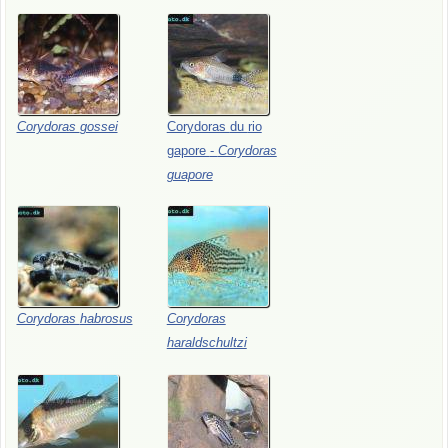
Corydoras
gossei
Corydoras
du
rio
gapore
-
Corydoras
guapore
Corydoras
habrosus
Corydoras
haraldschultzi