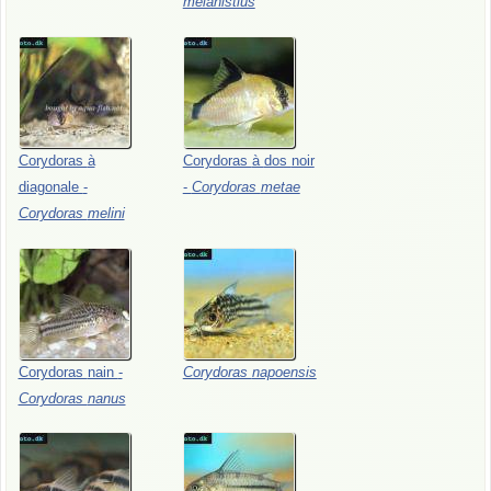
melanistius
Corydoras
à
Corydoras
à
dos
noir
diagonale
-
-
Corydoras
metae
Corydoras
melini
Corydoras
nain
-
Corydoras
napoensis
Corydoras
nanus