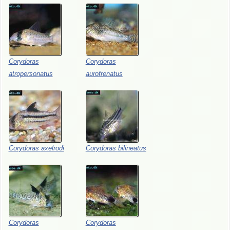
Corydoras
Corydoras
atropersonatus
aurofrenatus
Corydoras
axelrodi
Corydoras
bilineatus
Corydoras
Corydoras