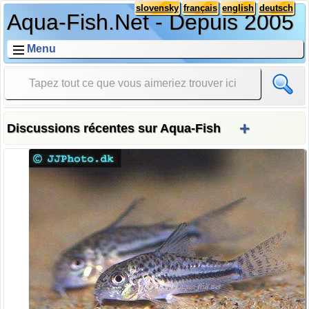
slovensky
français
english
deutsch
Aqua-Fish.Net - Depuis 2005
Menu
+
Discussions récentes sur Aqua-Fish