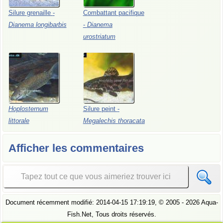
Silure
grenaille
-
Combattant
pacifique
Dianema
longibarbis
-
Dianema
urostriatum
Hoplosternum
Silure
peint
-
littorale
Megalechis
thoracata
Afficher les commentaires
Document récemment modifié:
2014-04-15 17:19:19
, ©
2005
- 2026 Aqua-
Fish.Net, Tous droits réservés.