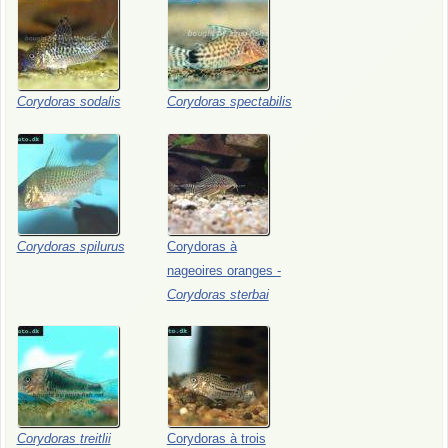
Corydoras
sodalis
Corydoras
spectabilis
Corydoras
spilurus
Corydoras
à
nageoires
oranges
-
Corydoras
sterbai
Corydoras
treitlii
Corydoras
à
trois