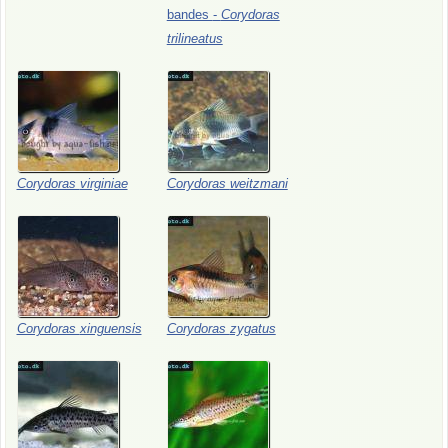
bandes
-
Corydoras
trilineatus
Corydoras
virginiae
Corydoras
weitzmani
Corydoras
xinguensis
Corydoras
zygatus