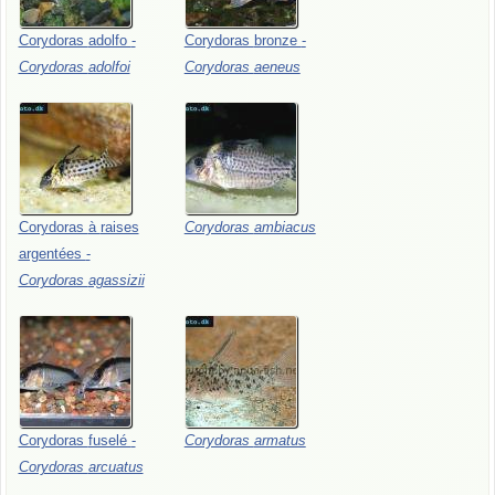
Corydoras
adolfo
-
Corydoras
bronze
-
Corydoras
adolfoi
Corydoras
aeneus
Corydoras
à
raises
Corydoras
ambiacus
argentées
-
Corydoras
agassizii
Corydoras
fuselé
-
Corydoras
armatus
Corydoras
arcuatus