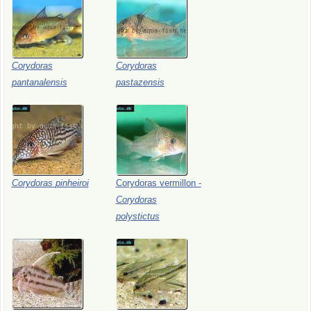
Corydoras
Corydoras
pantanalensis
pastazensis
Corydoras
pinheiroi
Corydoras
vermillon
-
Corydoras
polystictus