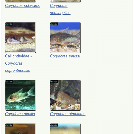
Corydoras
schwartzi
Corydoras
semiaquilus
Callichthyidae
-
Corydoras
seussi
Corydoras
septentrionalis
Corydoras
similis
Corydoras
simulatus