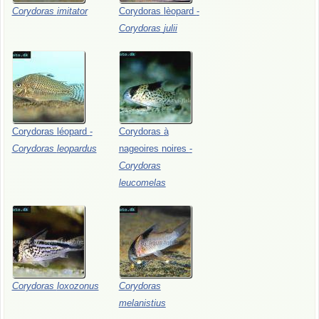
Corydoras
imitator
Corydoras
lèopard
-
Corydoras
julii
Corydoras
léopard
-
Corydoras
à
Corydoras
leopardus
nageoires
noires
-
Corydoras
leucomelas
Corydoras
loxozonus
Corydoras
melanistius