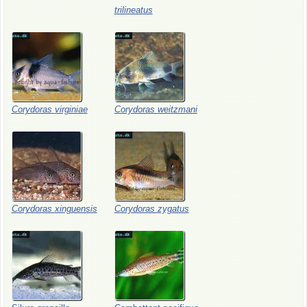
trilineatus
Corydoras
virginiae
Corydoras
weitzmani
Corydoras
xinguensis
Corydoras
zygatus