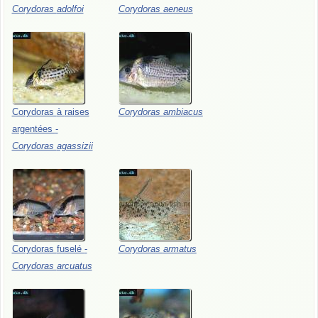
Corydoras
adolfoi
Corydoras
aeneus
Corydoras
à
raises
Corydoras
ambiacus
argentées
-
Corydoras
agassizii
Corydoras
fuselé
-
Corydoras
armatus
Corydoras
arcuatus