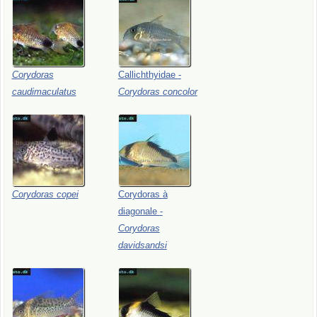
Corydoras
Callichthyidae
-
caudimaculatus
Corydoras
concolor
Corydoras
copei
Corydoras
à
diagonale
-
Corydoras
davidsandsi