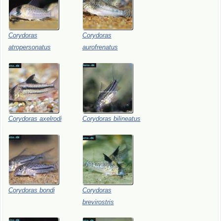
Corydoras
Corydoras
atropersonatus
aurofrenatus
Corydoras
axelrodi
Corydoras
bilineatus
Corydoras
bondi
Corydoras
brevirostris