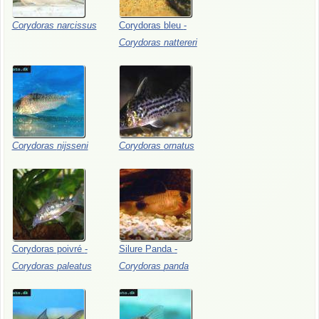
Corydoras
narcissus
Corydoras
bleu
-
Corydoras
nattereri
Corydoras
nijsseni
Corydoras
ornatus
Corydoras
poivré
-
Silure
Panda
-
Corydoras
paleatus
Corydoras
panda