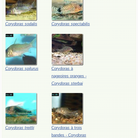
Corydoras
sodalis
Corydoras
spectabilis
Corydoras
spilurus
Corydoras
à
nageoires
oranges
-
Corydoras
sterbai
Corydoras
treitlii
Corydoras
à
trois
bandes
-
Corydoras