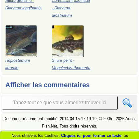
Silure
grenaille
-
Combattant
pacifique
Dianema
longibarbis
-
Dianema
urostriatum
Hoplosternum
Silure
peint
-
littorale
Megalechis
thoracata
Afficher les commentaires
Document récemment modifié:
2014-04-15 17:19:19
, ©
2005
- 2026 Aqua-
Fish.Net, Tous droits réservés.
Voir
notre politique de confidentialité
Pour comprendre comment nous
Nous utilisons les cookies.
Cliquez ici pour fermer ce texte
, ou