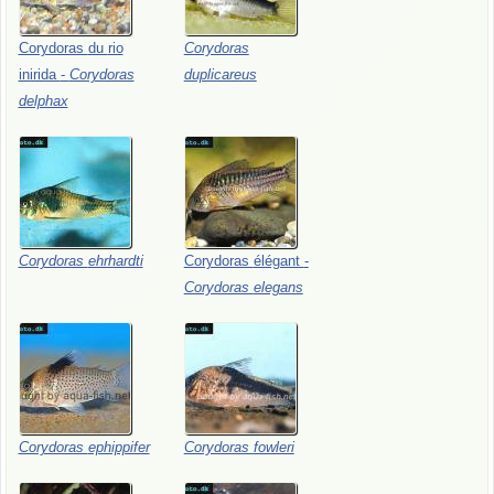
Corydoras
du
rio
Corydoras
inirida
-
Corydoras
duplicareus
delphax
Corydoras
ehrhardti
Corydoras
élégant
-
Corydoras
elegans
Corydoras
ephippifer
Corydoras
fowleri