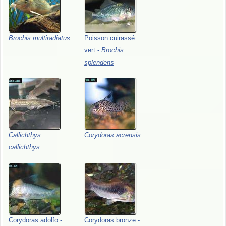
Brochis
multiradiatus
Poisson
cuirassé
vert
-
Brochis
splendens
Callichthys
Corydoras
acrensis
callichthys
Corydoras
adolfo
-
Corydoras
bronze
-