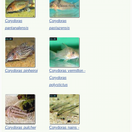
Corydoras
Corydoras
pantanalensis
pastazensis
Corydoras
pinheiroi
Corydoras
vermillon
-
Corydoras
polystictus
Corydoras
pulcher
Corydoras
nains
-