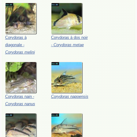
Corydoras
à
Corydoras
à
dos
noir
diagonale
-
-
Corydoras
metae
Corydoras
melini
Corydoras
nain
-
Corydoras
napoensis
Corydoras
nanus