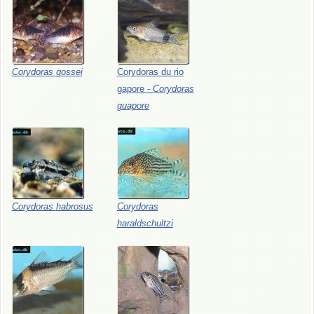
Corydoras
gossei
Corydoras
du
rio
gapore
-
Corydoras
guapore
Corydoras
habrosus
Corydoras
haraldschultzi