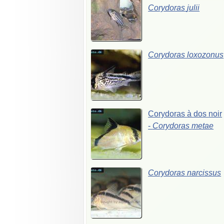
Corydoras
julii
Corydoras
loxozonus
Corydoras
à
dos
noir
-
Corydoras
metae
Corydoras
narcissus