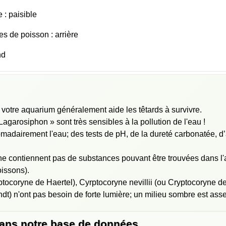
: paisible
s de poisson : arrière
nd
s votre aquarium généralement aide les têtards à survivre.
Lagarosiphon » sont très sensibles à la pollution de l'eau !
madairement l'eau; des tests de pH, de la dureté carbonatée, d
 ne contiennent pas de substances pouvant être trouvées dans l
oissons).
ptocoryne de Haertel), Cyrptocoryne nevillii (ou Cryptocoryne de
t) n'ont pas besoin de forte lumière; un milieu sombre est ass
dans notre base de données