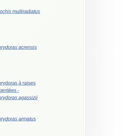
ochis
multiradiatus
orydoras
acrensis
orydoras
à
raises
gentées
-
orydoras
agassizii
orydoras
armatus