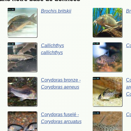
Brochis
britskii
Br
t
Callichthys
C
callichthys
Corydoras
bronze
-
C
Corydoras
aeneus
ar
C
Corydoras
fuselé
-
C
Corydoras
arcuatus