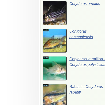
Corydoras
ornatus
Corydoras
pantanalensis
Corydoras
vermillon
Corydoras
polystictu
Rabauti
-
Corydoras
rabauti