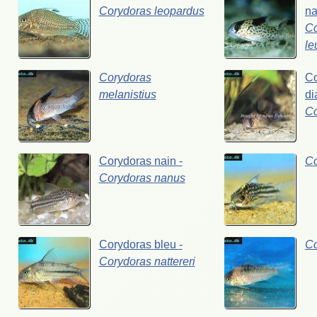
Corydoras
leopardus
na
Co
le
Corydoras
C
melanistius
di
C
Corydoras
nain
-
C
Corydoras
nanus
Corydoras
bleu
-
C
Corydoras
nattereri