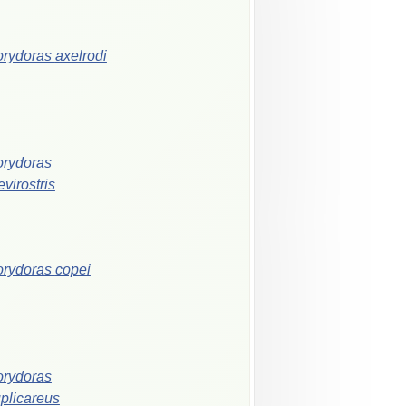
orydoras
axelrodi
rydoras
evirostris
orydoras
copei
rydoras
plicareus