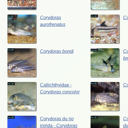
Corydoras
C
aurofrenatus
Corydoras
bondi
Co
br
Callichthyidae
-
C
Corydoras
concolor
Corydoras
du
rio
Co
inirida
-
Corydoras
du