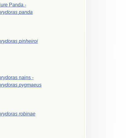
lure
Panda
-
orydoras
panda
orydoras
pinheiroi
orydoras
nains
-
orydoras
pygmaeus
orydoras
robinae