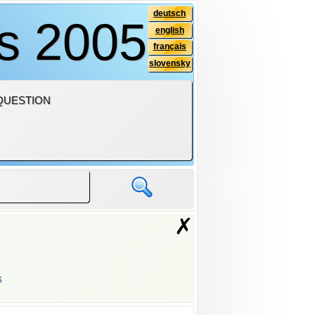
deutsch
is 2005
english
français
slovensky
QUESTION
✗
s