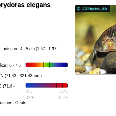
orydoras elegans
 poisson : 4 - 5 cm (1.57 - 1.97
e : 6 - 7.6
0
14
°N (71.43 - 321.43ppm)
 (71.6 -
0°C
30°C
32°F
86°F
oisons : Oeufs