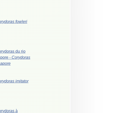
orydoras
fowleri
orydoras
du
rio
apore
-
Corydoras
apore
orydoras
imitator
orydoras
à