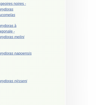
geoires
noires
-
rydoras
ucomelas
orydoras
à
agonale
-
orydoras
melini
orydoras
napoensis
orydoras
nijsseni