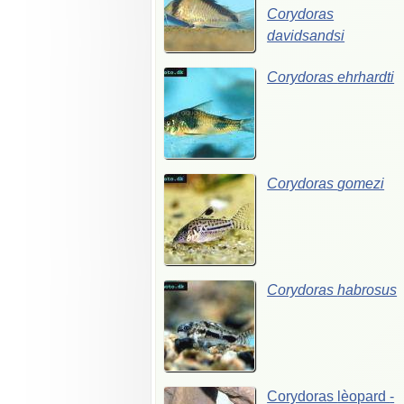
Corydoras
davidsandsi
Corydoras
ehrhardti
Corydoras
gomezi
Corydoras
habrosus
Corydoras
lèopard
-