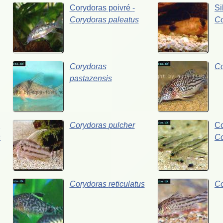
Corydoras
poivré
-
Si
Corydoras
paleatus
C
Corydoras
C
pastazensis
-
Corydoras
pulcher
C
s
C
Corydoras
reticulatus
C