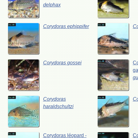
delphax
Corydoras
ephippifer
C
Corydoras
gossei
C
g
gu
Corydoras
C
haraldschultzi
Corydoras
léopard
-
C