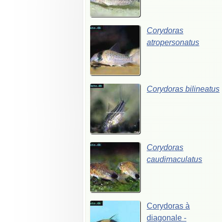
Corydoras
atropersonatus
Corydoras
bilineatus
Corydoras
caudimaculatus
Corydoras
à
diagonale
-