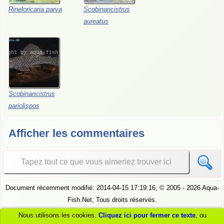
Rineloricaria
parva
Scobinancistrus
aureatus
Scobinancistrus
pariolispos
Afficher les commentaires
Document récemment modifié:
2014-04-15 17:19:16
, ©
2005
- 2026 Aqua-
Fish.Net, Tous droits réservés.
Voir
notre politique de confidentialité
Pour comprendre comment nous
Nous utilisons les cookies.
Cliquez ici pour fermer ce texte
, ou
traitons vos données