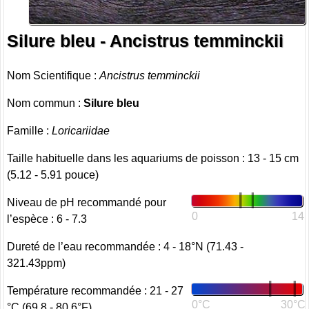
Silure bleu - Ancistrus temminckii
Nom Scientifique :
Ancistrus temminckii
Nom commun :
Silure bleu
Famille :
Loricariidae
Taille habituelle dans les aquariums de poisson : 13 - 15 cm
(5.12 - 5.91 pouce)
Niveau de pH recommandé pour
0
14
l’espèce : 6 - 7.3
Dureté de l’eau recommandée : 4 - 18°N (71.43 -
321.43ppm)
Température recommandée : 21 - 27
0°C
30°C
°C (69.8 - 80.6°F)