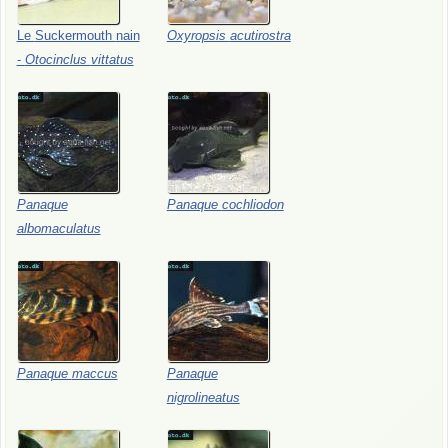
Le
Suckermouth
nain
Oxyropsis
acutirostra
-
Otocinclus
vittatus
Panaque
Panaque
cochliodon
albomaculatus
Panaque
maccus
Panaque
nigrolineatus