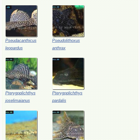
Pseudacanthicus
Pseudolithoxus
leopardus
anthrax
Pterygoplichthys
Pterygoplichthys
joselimaianus
pardalis