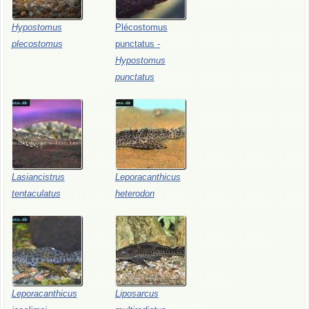
Hypostomus
Plécostomus
plecostomus
punctatus
-
Hypostomus
punctatus
Lasiancistrus
Leporacanthicus
tentaculatus
heterodon
Leporacanthicus
Liposarcus