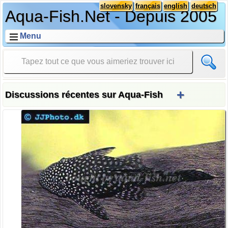
slovensky
français
english
deutsch
Aqua-Fish.Net - Depuis 2005
Menu
+
Discussions récentes sur Aqua-Fish