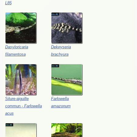
L85
Dasyloricaria
Dekeyseria
filamentosa
brachyura
Silure-aiguille
Farlowella
commun
-
Farlowella
amazonum
acus