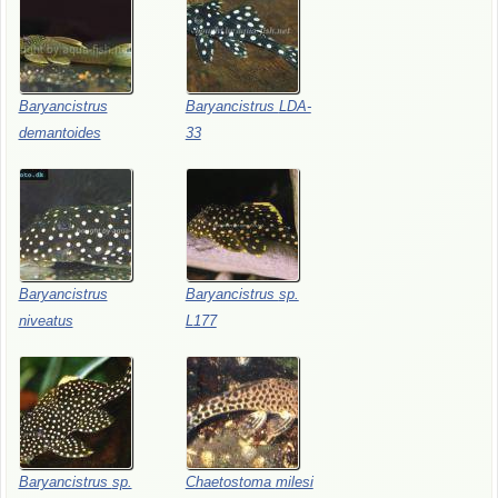
Baryancistrus
Baryancistrus
LDA-
demantoides
33
Baryancistrus
Baryancistrus
sp.
niveatus
L177
Baryancistrus
sp.
Chaetostoma
milesi