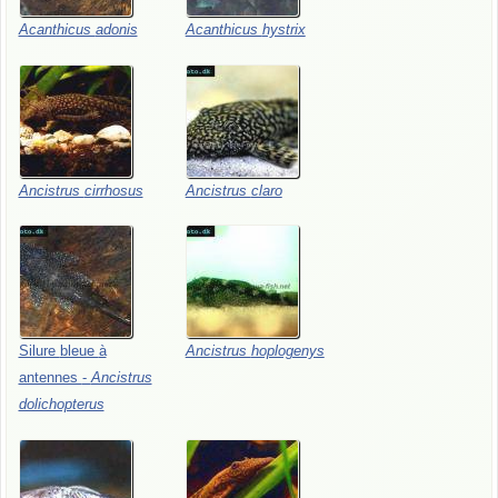
Acanthicus
adonis
Acanthicus
hystrix
Ancistrus
cirrhosus
Ancistrus
claro
Silure
bleue
à
Ancistrus
hoplogenys
antennes
-
Ancistrus
dolichopterus