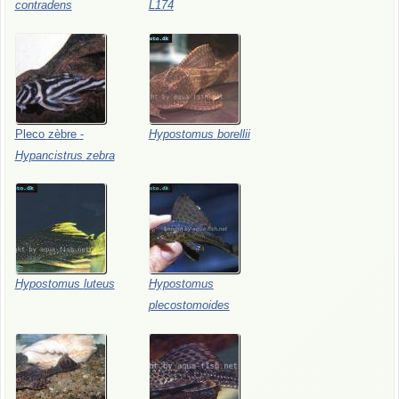
contradens
L174
Pleco
zèbre
-
Hypostomus
borellii
Hypancistrus
zebra
Hypostomus
luteus
Hypostomus
plecostomoides