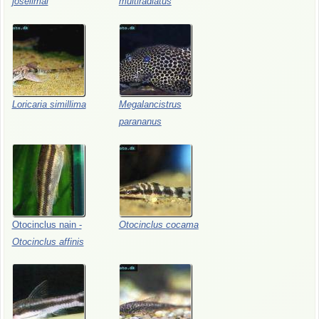
joselimai
multiradiatus
Loricaria
simillima
Megalancistrus
parananus
Otocinclus
nain
-
Otocinclus
cocama
Otocinclus
affinis