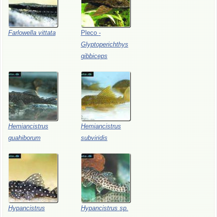
Farlowella
vittata
Pleco
-
Glyptoperichthys
gibbiceps
Hemiancistrus
Hemiancistrus
guahiborum
subviridis
Hypancistrus
Hypancistrus
sp.