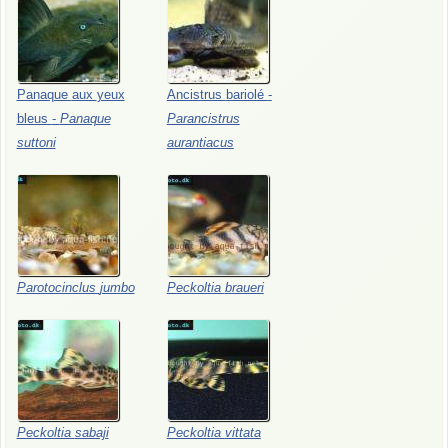
Panaque
aux
yeux
Ancistrus
bariolé
-
bleus
-
Panaque
Parancistrus
suttoni
aurantiacus
Parotocinclus
jumbo
Peckoltia
braueri
Peckoltia
sabaji
Peckoltia
vittata