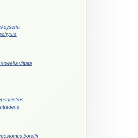
keyseria
achyura
rlowella
vittata
pancistrus
ntradens
ypostomus
borellii