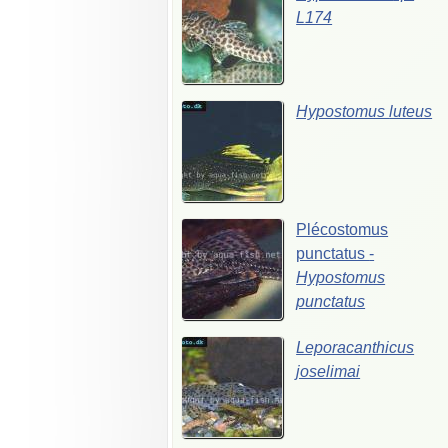
L174
Hypostomus
luteus
Plécostomus
punctatus
-
Hypostomus
punctatus
Leporacanthicus
joselimai