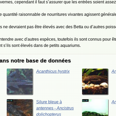
ernes, cependant il faut s’assurer que les entrées soient asse
quantité raisonnable de nourritures vivantes agissent généra
s ne devraient pas être élevés avec des Betta ou d’autres pois
ntendre avec d'autres espèces, toutefois ils sont connus pour êt
t s’ils sont élevés dans de petits aquariums.
dans notre base de données
Acanthicus
hystrix
An
Silure
bleue
à
An
antennes
-
Ancistrus
dolichopterus