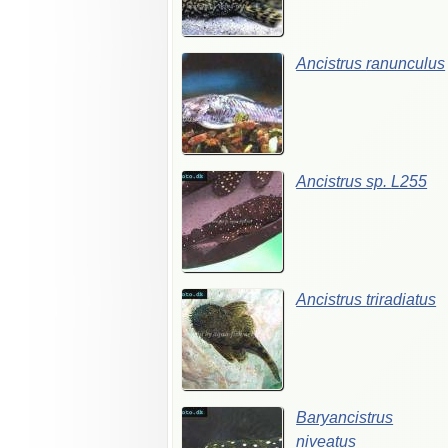
Ancistrus
ranunculus
Ancistrus
sp.
L255
Ancistrus
triradiatus
Baryancistrus
niveatus