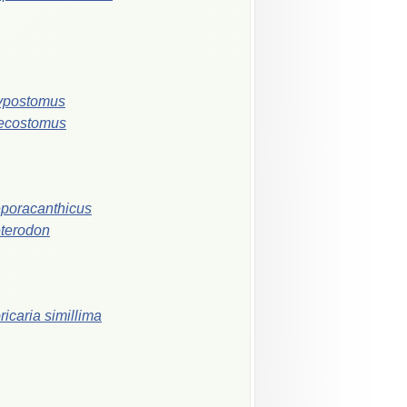
ypostomus
ecostomus
poracanthicus
terodon
ricaria
simillima