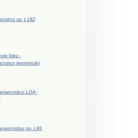
cistrus
sp.
L182
lure
bleu
-
cistrus
temminckii
ryancistrus
LDA-
3
ryancistrus
sp.
L85