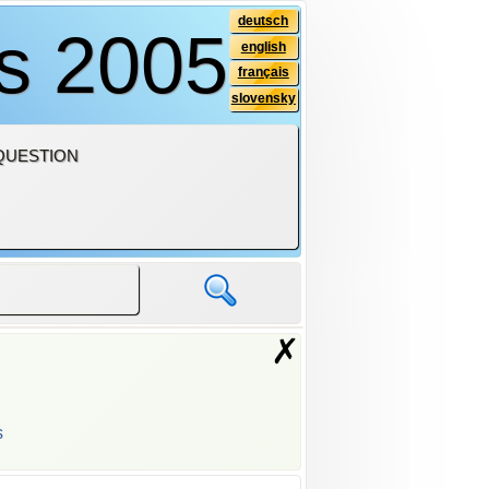
deutsch
is 2005
english
français
slovensky
QUESTION
✗
s