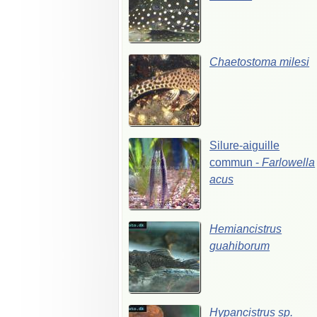
Chaetostoma
milesi
Silure-aiguille
commun
-
Farlowella
acus
Hemiancistrus
guahiborum
Hypancistrus
sp.