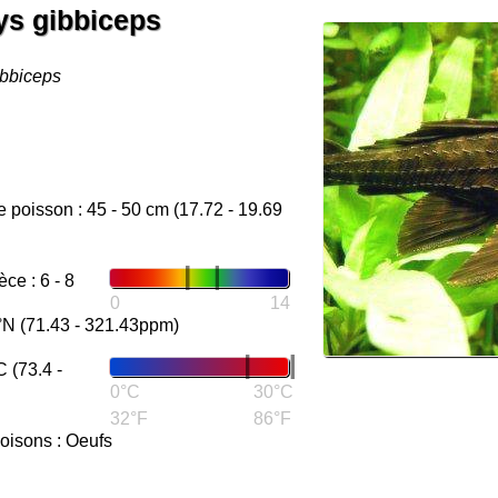
ys gibbiceps
ibbiceps
e poisson : 45 - 50 cm (17.72 - 19.69
e : 6 - 8
0
14
°N (71.43 - 321.43ppm)
 (73.4 -
0°C
30°C
32°F
86°F
oisons : Oeufs