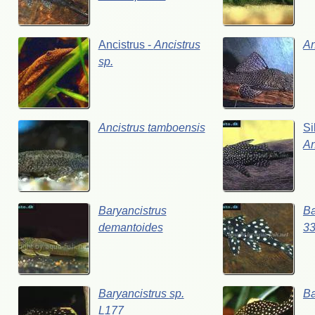
Ancistrus
-
Ancistrus
An
sp.
Ancistrus
tamboensis
Si
An
Baryancistrus
Ba
demantoides
3
Baryancistrus
sp.
Ba
L177