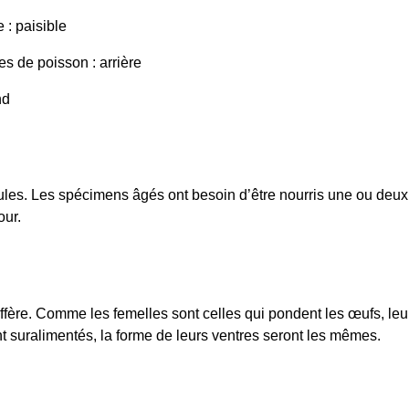
: paisible
s de poisson : arrière
nd
les. Les spécimens âgés ont besoin d’être nourris une ou deux f
our.
ffère. Comme les femelles sont celles qui pondent les œufs, leu
ont suralimentés, la forme de leurs ventres seront les mêmes.