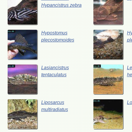
Hypancistrus
zebra
Hypostomus
H
plecostomoides
pl
Lasiancistrus
Le
tentaculatus
he
Liposarcus
Lo
multiradiatus