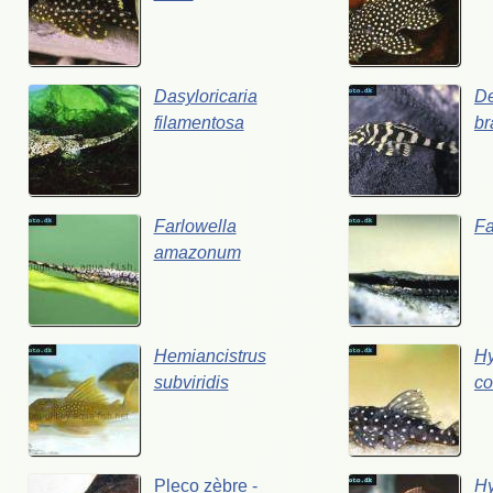
Dasyloricaria
De
filamentosa
br
Farlowella
Fa
amazonum
Hemiancistrus
Hy
subviridis
co
Pleco
zèbre
-
H