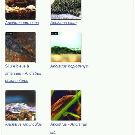
Ancistrus
cirrhosus
Ancistrus
claro
Silure
bleue
à
Ancistrus
hoplogenys
antennes
-
Ancistrus
dolichopterus
Ancistrus
ranunculus
Ancistrus
-
Ancistrus
sp.