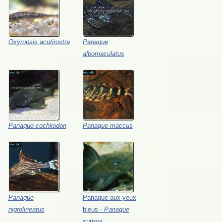
Oxyropsis
acutirostra
Panaque
albomaculatus
Panaque
cochliodon
Panaque
maccus
Panaque
Panaque
aux
yeux
nigrolineatus
bleus
-
Panaque
suttoni