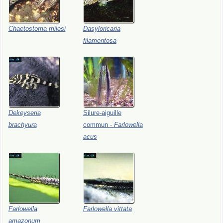
Chaetostoma
milesi
Dasyloricaria
filamentosa
Dekeyseria
Silure-aiguille
brachyura
commun
-
Farlowella
acus
Farlowella
Farlowella
vittata
amazonum