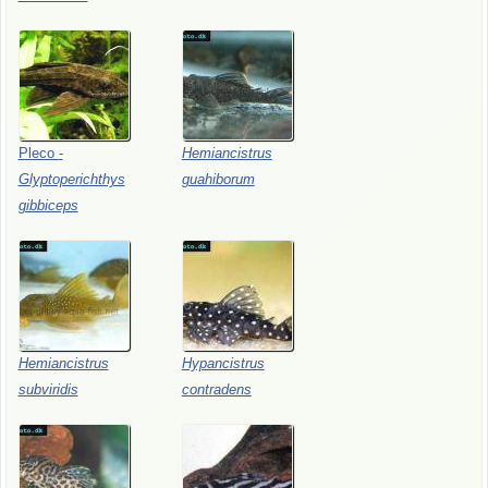
Pleco
-
Hemiancistrus
Glyptoperichthys
guahiborum
gibbiceps
Hemiancistrus
Hypancistrus
subviridis
contradens