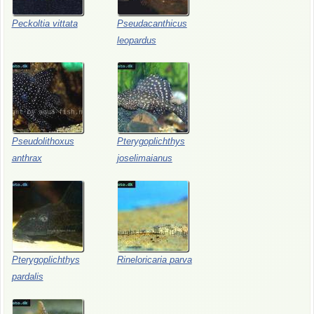
Peckoltia
vittata
Pseudacanthicus
leopardus
Pseudolithoxus
Pterygoplichthys
anthrax
joselimaianus
Pterygoplichthys
Rineloricaria
parva
pardalis