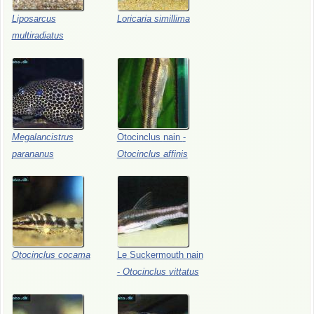
Liposarcus
Loricaria
simillima
multiradiatus
Megalancistrus
Otocinclus
nain
-
parananus
Otocinclus
affinis
Otocinclus
cocama
Le
Suckermouth
nain
-
Otocinclus
vittatus