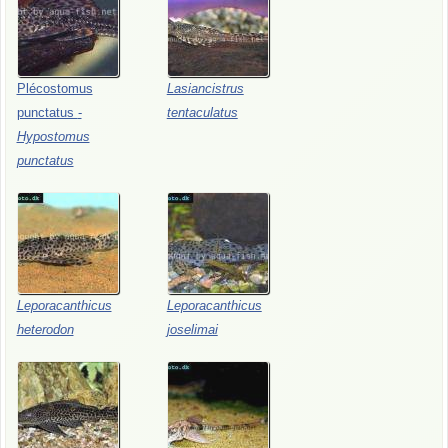
Plécostomus
Lasiancistrus
punctatus
-
tentaculatus
Hypostomus
punctatus
Leporacanthicus
Leporacanthicus
heterodon
joselimai