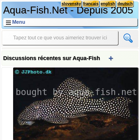
slovensky
français
english
deutsch
Aqua-Fish.Net - Depuis 2005
Menu
+
Discussions récentes sur Aqua-Fish