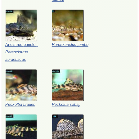
Ancistrus
bariolé
-
Parotocinclus
jumbo
Parancistrus
aurantiacus
Peckoltia
braueri
Peckoltia
sabaji