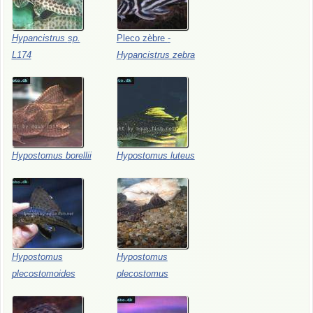
Hypancistrus
sp.
Pleco
zèbre
-
L174
Hypancistrus
zebra
Hypostomus
borellii
Hypostomus
luteus
Hypostomus
Hypostomus
plecostomoides
plecostomus