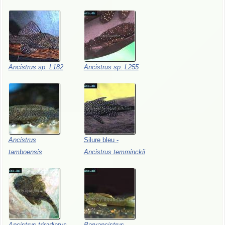
Ancistrus
sp.
L182
Ancistrus
sp.
L255
Ancistrus
Silure
bleu
-
tamboensis
Ancistrus
temminckii
Ancistrus
triradiatus
Baryancistrus