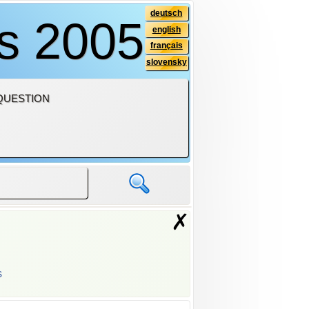
deutsch
is 2005
english
français
slovensky
QUESTION
✗
s