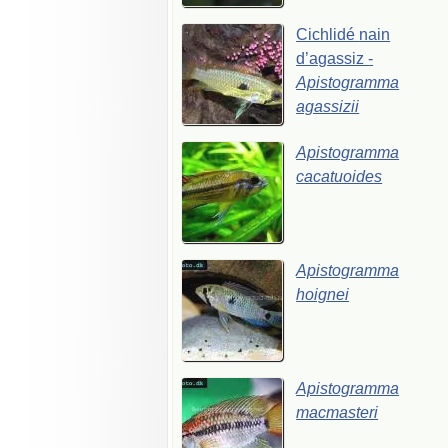
Cichlidé
nain
d’agassiz
-
Apistogramma
agassizii
Apistogramma
cacatuoides
Apistogramma
hoignei
Apistogramma
macmasteri