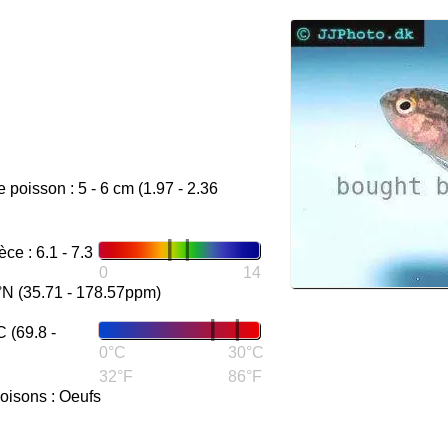
 poisson : 5 - 6 cm (1.97 - 2.36
e : 6.1 - 7.3
0
14
°N (35.71 - 178.57ppm)
 (69.8 -
0°C
30°C
32°F
86°F
oisons : Oeufs