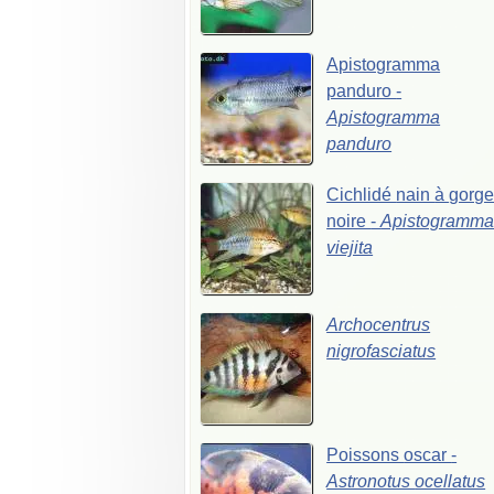
Apistogramma
panduro
-
Apistogramma
panduro
Cichlidé
nain
à
gorg
noire
-
Apistogramm
viejita
Archocentrus
nigrofasciatus
Poissons
oscar
-
Astronotus
ocellatus