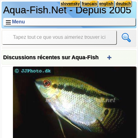
slovensky
français
english
deutsch
Aqua-Fish.Net - Depuis 2005
Menu
+
Discussions récentes sur Aqua-Fish