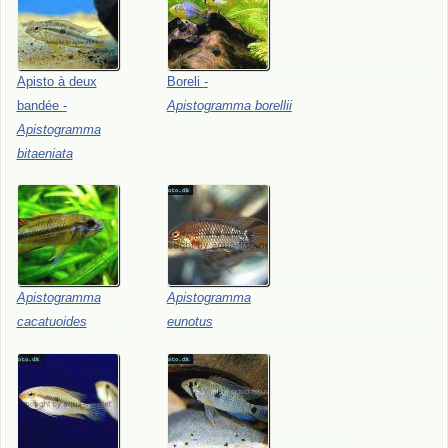
Apisto
à
deux
Boreli
-
bandée
-
Apistogramma
borellii
Apistogramma
bitaeniata
Apistogramma
Apistogramma
cacatuoides
eunotus