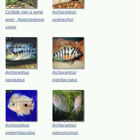
Cichlidé
nain
à
gorge
Archocentrus
noire
-
Apistogramma
centrarchus
viejita
Archocentrus
Archocentrus
nanoluteus
nigrofasciatus
Archocentrus
Archocentrus
septemfasciatus
spinosissimus