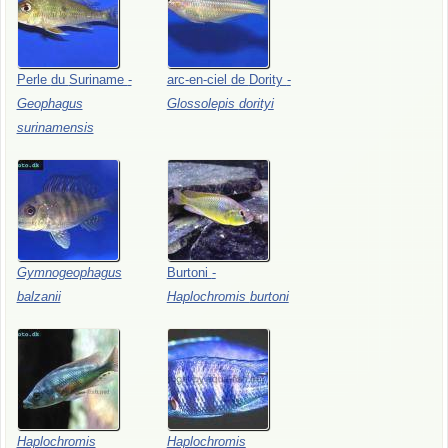
Perle
du
Suriname
-
arc-en-ciel
de
Dority
-
Geophagus
Glossolepis
dorityi
surinamensis
Gymnogeophagus
Burtoni
-
balzanii
Haplochromis
burtoni
Haplochromis
Haplochromis