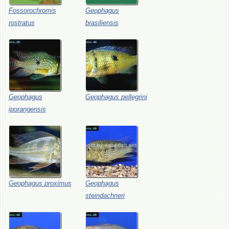
Fossorochromis
Geophagus
rostratus
brasiliensis
Geophagus
Geophagus
pellegrini
iporangensis
Geophagus
proximus
Geophagus
steindachneri