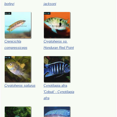
borleyi
jacksoni
Crenicichla
Cryptoheros
sp.
compressiceps
Honduran
Red
Point
Cryptoheros
spilurus
Cynotilapia
afra
'Cobué'
-
Cynotilapia
afra