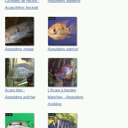
Cichlidés
de
heckel
-
Aequidens
diadema
Acarichthys
heckelii
Aequidens
metae
Aequidens
patricki
Acara
bleu
-
L’Acara
à
bandes
Aequidens
pulcher
blanches
-
Aequidens
rivulatus