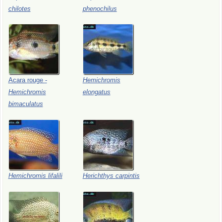
chilotes
phenochilus
Acara
rouge
-
Hemichromis
Hemichromis
elongatus
bimaculatus
Hemichromis
lifalili
Herichthys
carpintis