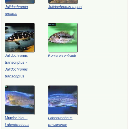
Julidochromis
Julidochromis
regani
ornatus
Julidochromis
Konia
eisentrauti
transcriptus
-
Julidochromis
transcriptus
Mumba
bleu
-
Labeotropheus
Labeotropheus
trewavasae