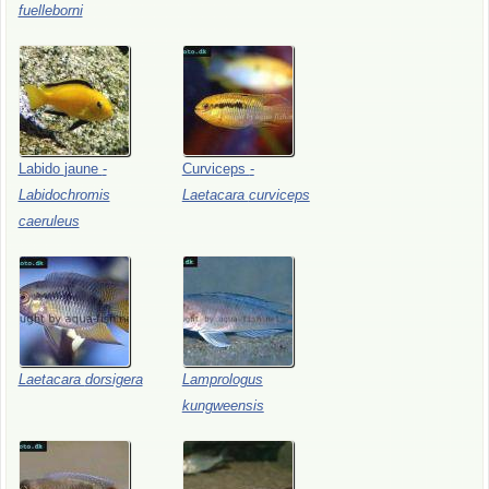
fuelleborni
Labido
jaune
-
Curviceps
-
Labidochromis
Laetacara
curviceps
caeruleus
Laetacara
dorsigera
Lamprologus
kungweensis