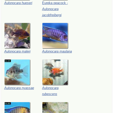
Aulonocara
hueseri
Eureka
peacock
-
Aulonocara
jacobfreibergi
Aulonocara
maleri
Aulonocara
maulana
Aulonocara
nyassae
Aulonocara
rubescens