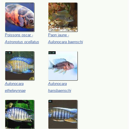
Poissons
oscar
-
Paon
jaune
-
Astronotus
ocellatus
Aulonocara
baenschi
Aulonocara
Aulonocara
ethelwynnae
hansbaenschi