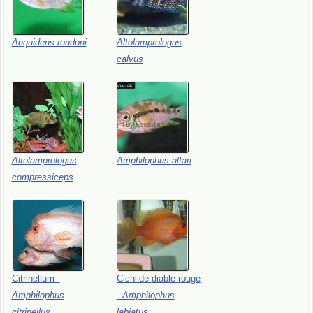
Aequidens
rondoni
Altolamprologus
calvus
Altolamprologus
Amphilophus
alfari
compressiceps
Citrinellum
-
Cichlide
diable
rouge
Amphilophus
-
Amphilophus
citrinellus
labiatus