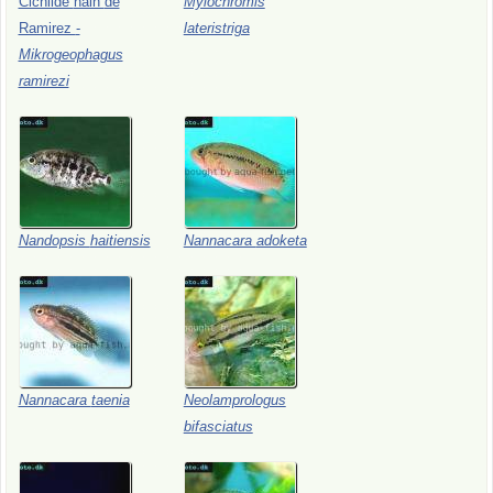
Cichlidé
nain
de
Mylochromis
Ramirez
-
lateristriga
Mikrogeophagus
ramirezi
Nandopsis
haitiensis
Nannacara
adoketa
Nannacara
taenia
Neolamprologus
bifasciatus