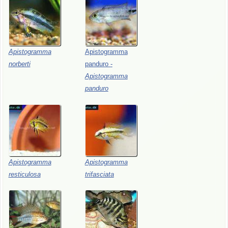
Apistogramma
Apistogramma
norberti
panduro
-
Apistogramma
panduro
Apistogramma
Apistogramma
resticulosa
trifasciata