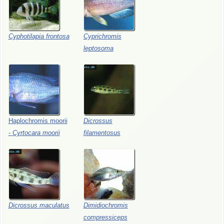
Cyphotilapia
frontosa
Cyprichromis
leptosoma
Haplochromis
moorii
Dicrossus
-
Cyrtocara
moorii
filamentosus
Dicrossus
maculatus
Dimidiochromis
compressiceps