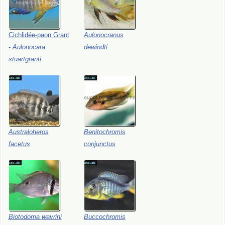
Cichlidée-paon
Grant
Aulonocranus
-
Aulonocara
dewindti
stuartgranti
Australoheros
Benitochromis
facetus
conjunctus
Biotodoma
wavrini
Buccochromis