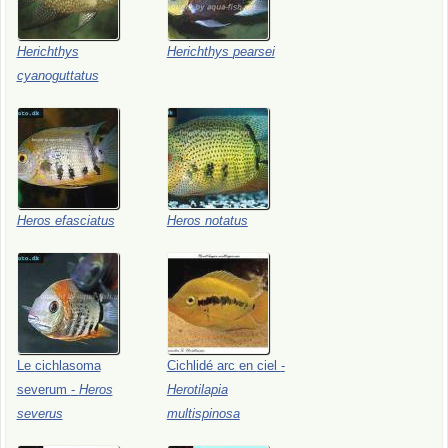
Herichthys
Herichthys
pearsei
cyanoguttatus
Heros
efasciatus
Heros
notatus
Le
cichlasoma
Cichlidé
arc
en
ciel
-
severum
-
Heros
Herotilapia
severus
multispinosa