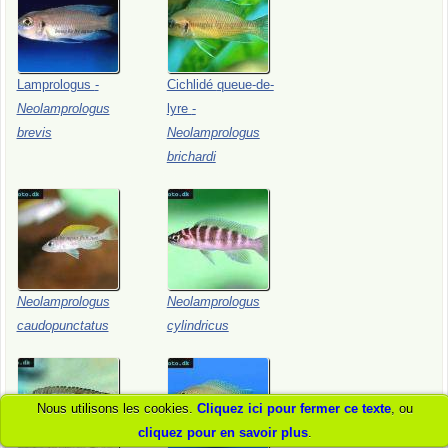
Lamprologus
-
Cichlidé
queue-de-
Neolamprologus
lyre
-
brevis
Neolamprologus
brichardi
Neolamprologus
Neolamprologus
caudopunctatus
cylindricus
Nous utilisons les cookies.
Cliquez ici pour fermer ce texte
, ou
cliquez pour en savoir plus
.