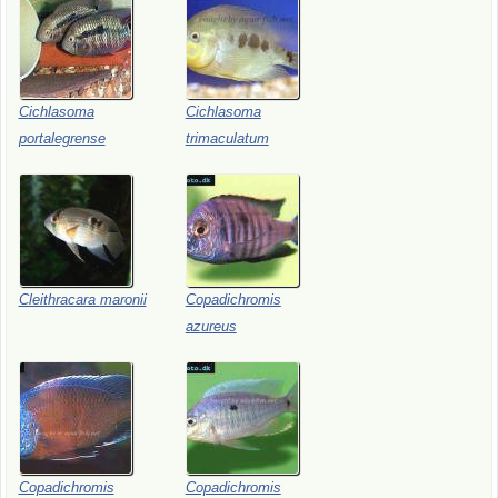
Cichlasoma
Cichlasoma
portalegrense
trimaculatum
Cleithracara
maronii
Copadichromis
azureus
Copadichromis
Copadichromis