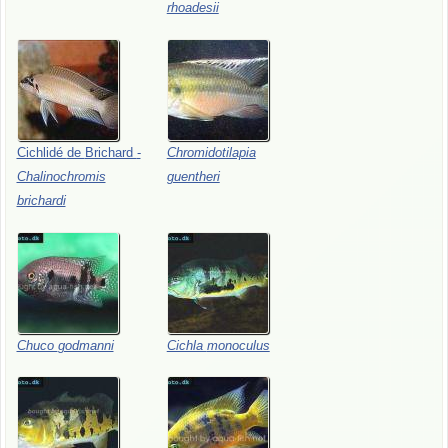
rhoadesii
Cichlidé
de
Brichard
-
Chromidotilapia
Chalinochromis
guentheri
brichardi
Chuco
godmanni
Cichla
monoculus