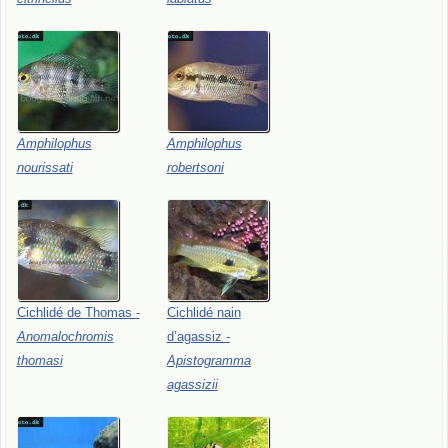
Amphilophus
Amphilophus
nourissati
robertsoni
Cichlidé
de
Thomas
-
Cichlidé
nain
Anomalochromis
d’agassiz
-
thomasi
Apistogramma
agassizii