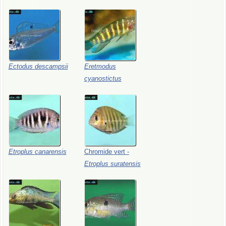
Ectodus
descampsii
Eretmodus
cyanostictus
Etroplus
canarensis
Chromide
vert
-
Etroplus
suratensis