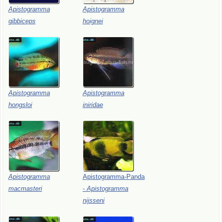
Apistogramma
Apistogramma
gibbiceps
hoignei
Apistogramma
Apistogramma
hongsloi
iniridae
Apistogramma
Apistogramma-Panda
macmasteri
-
Apistogramma
nijsseni