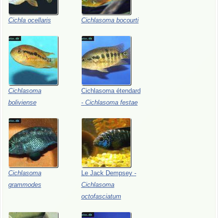
Cichla
ocellaris
Cichlasoma
bocourti
Cichlasoma
Cichlasoma
étendard
boliviense
-
Cichlasoma
festae
Cichlasoma
Le
Jack
Dempsey
-
grammodes
Cichlasoma
octofasciatum