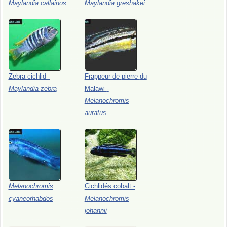
Maylandia
callainos
Maylandia
greshakei
Zebra
cichlid
-
Frappeur
de
pierre
du
Maylandia
zebra
Malawi
-
Melanochromis
auratus
Melanochromis
Cichlidés
cobalt
-
cyaneorhabdos
Melanochromis
johannii