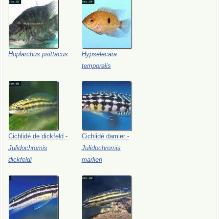
Hoplarchus
psittacus
Hypselecara
temporalis
Cichlidé
de
dickfeld
-
Cichlidé
damier
-
Julidochromis
Julidochromis
dickfeldi
marlieri