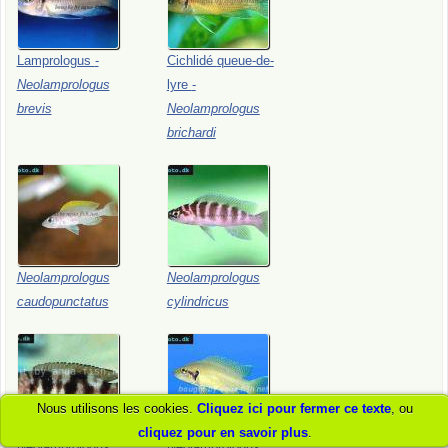
Lamprologus
-
Cichlidé
queue-de-
Neolamprologus
lyre
-
brevis
Neolamprologus
brichardi
Neolamprologus
Neolamprologus
caudopunctatus
cylindricus
Nous utilisons les cookies.
Cliquez ici pour fermer ce texte
, ou
cliquez pour en savoir plus
.
Neolamprologus
Neolamprologus