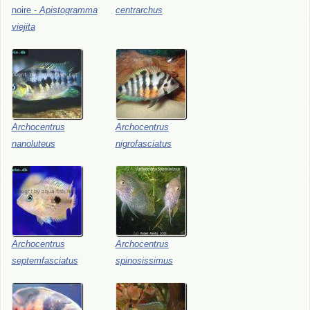
noire
-
Apistogramma
centrarchus
viejita
Archocentrus
Archocentrus
nanoluteus
nigrofasciatus
Archocentrus
Archocentrus
septemfasciatus
spinosissimus