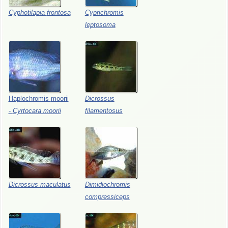
Cyphotilapia
frontosa
Cyprichromis
leptosoma
Haplochromis
moorii
Dicrossus
-
Cyrtocara
moorii
filamentosus
Dicrossus
maculatus
Dimidiochromis
compressiceps