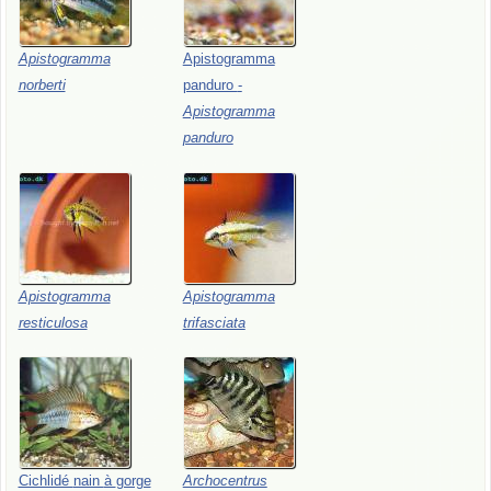
Apistogramma
Apistogramma
norberti
panduro
-
Apistogramma
panduro
Apistogramma
Apistogramma
resticulosa
trifasciata
Cichlidé
nain
à
gorge
Archocentrus