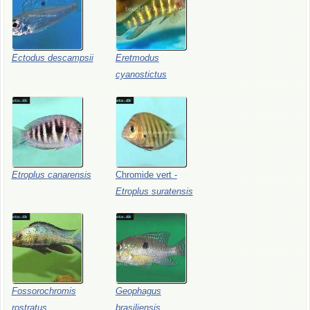
Ectodus
descampsii
Eretmodus
cyanostictus
Etroplus
canarensis
Chromide
vert
-
Etroplus
suratensis
Fossorochromis
Geophagus
rostratus
brasiliensis