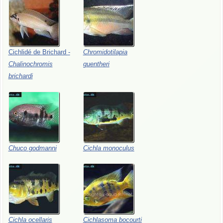
Cichlidé
de
Brichard
-
Chromidotilapia
Chalinochromis
guentheri
brichardi
Chuco
godmanni
Cichla
monoculus
Cichla
ocellaris
Cichlasoma
bocourti