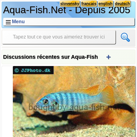
slovensky
français
english
deutsch
Aqua-Fish.Net - Depuis 2005
Menu
+
Discussions récentes sur Aqua-Fish