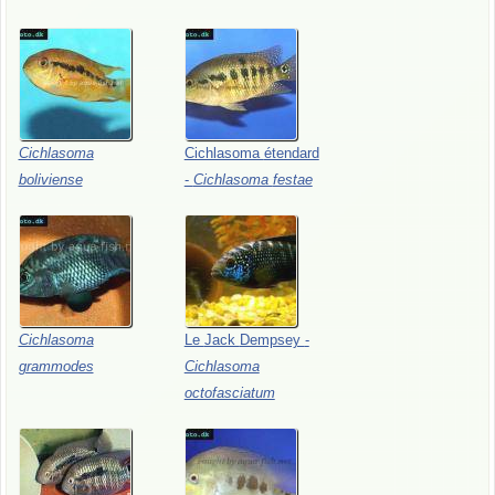
Cichlasoma
Cichlasoma
étendard
boliviense
-
Cichlasoma
festae
Cichlasoma
Le
Jack
Dempsey
-
grammodes
Cichlasoma
octofasciatum