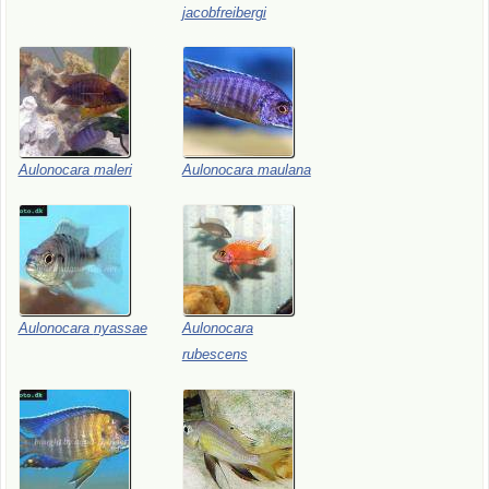
jacobfreibergi
Aulonocara
maleri
Aulonocara
maulana
Aulonocara
nyassae
Aulonocara
rubescens