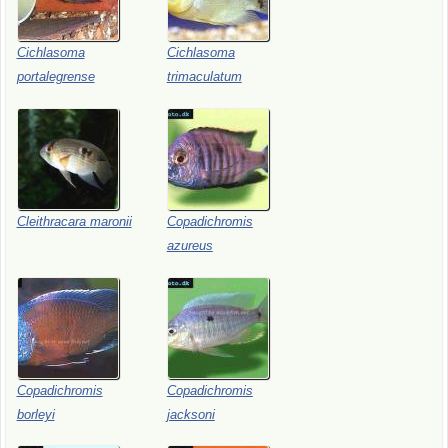
Cichlasoma
Cichlasoma
portalegrense
trimaculatum
Cleithracara
maronii
Copadichromis
azureus
Copadichromis
Copadichromis
borleyi
jacksoni