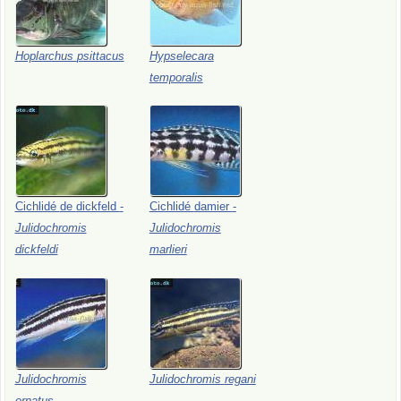
Hoplarchus
psittacus
Hypselecara
temporalis
Cichlidé
de
dickfeld
-
Cichlidé
damier
-
Julidochromis
Julidochromis
dickfeldi
marlieri
Julidochromis
Julidochromis
regani
ornatus