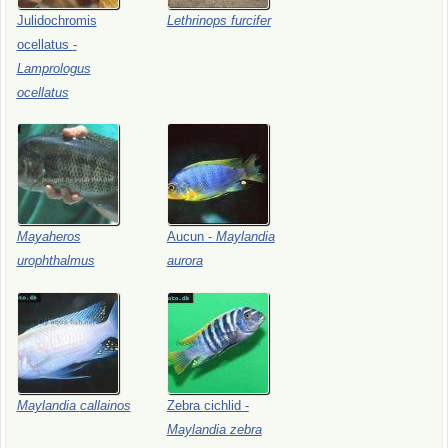
Julidochromis
Lethrinops
furcifer
ocellatus
-
Lamprologus
ocellatus
Mayaheros
Aucun
-
Maylandia
urophthalmus
aurora
Maylandia
callainos
Zebra
cichlid
-
Maylandia
zebra