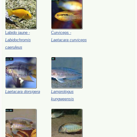
Labido
jaune
-
Curviceps
-
Labidochromis
Laetacara
curviceps
caeruleus
Laetacara
dorsigera
Lamprologus
kungweensis