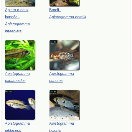
Apisto
à
deux
Boreli
-
bandée
-
Apistogramma
borellii
Apistogramma
bitaeniata
Apistogramma
Apistogramma
cacatuoides
eunotus
Apistogramma
Apistogramma
gibbiceps
hoignei