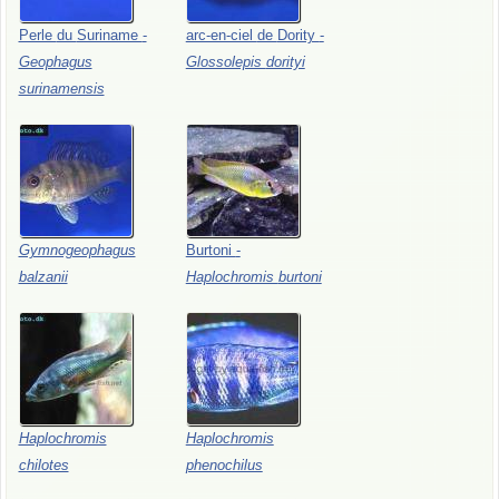
Perle
du
Suriname
-
arc-en-ciel
de
Dority
-
Geophagus
Glossolepis
dorityi
surinamensis
Gymnogeophagus
Burtoni
-
balzanii
Haplochromis
burtoni
Haplochromis
Haplochromis
chilotes
phenochilus