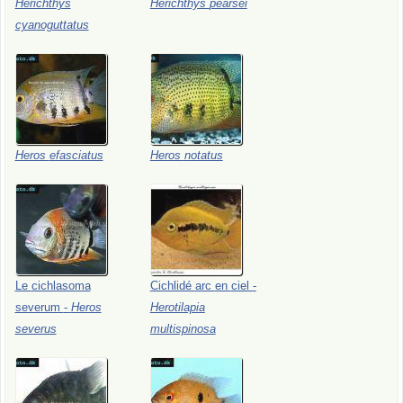
Herichthys
Herichthys
pearsei
cyanoguttatus
Heros
efasciatus
Heros
notatus
Le
cichlasoma
Cichlidé
arc
en
ciel
-
severum
-
Heros
Herotilapia
severus
multispinosa