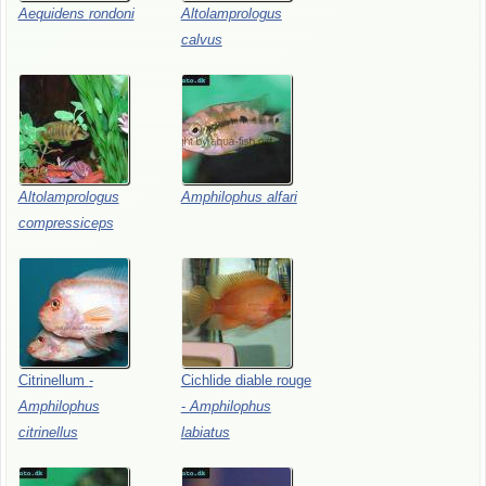
Aequidens
rondoni
Altolamprologus
calvus
Altolamprologus
Amphilophus
alfari
compressiceps
Citrinellum
-
Cichlide
diable
rouge
Amphilophus
-
Amphilophus
citrinellus
labiatus