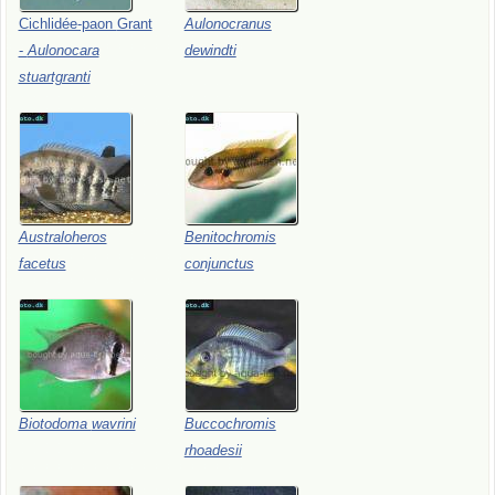
Cichlidée-paon
Grant
Aulonocranus
-
Aulonocara
dewindti
stuartgranti
Australoheros
Benitochromis
facetus
conjunctus
Biotodoma
wavrini
Buccochromis
rhoadesii