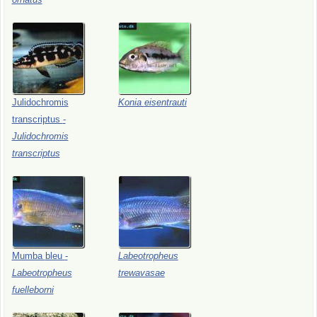
Julidochromis
Konia
eisentrauti
transcriptus
-
Julidochromis
transcriptus
Mumba
bleu
-
Labeotropheus
Labeotropheus
trewavasae
fuelleborni