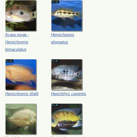
Acara
rouge
-
Hemichromis
Hemichromis
elongatus
bimaculatus
Hemichromis
lifalili
Herichthys
carpintis