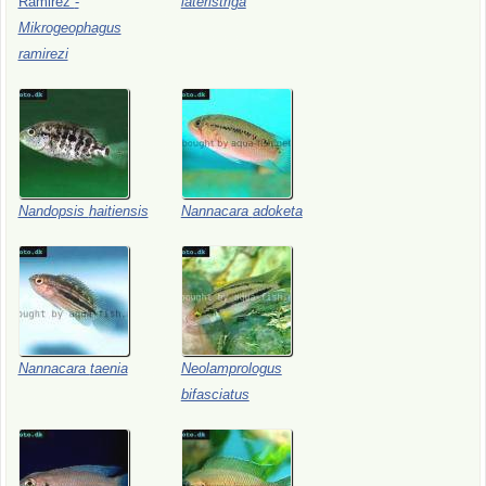
Ramirez
-
lateristriga
Mikrogeophagus
ramirezi
Nandopsis
haitiensis
Nannacara
adoketa
Nannacara
taenia
Neolamprologus
bifasciatus