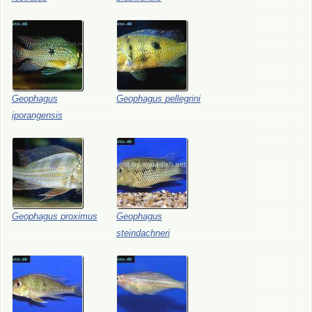
Geophagus
Geophagus
pellegrini
iporangensis
Geophagus
proximus
Geophagus
steindachneri