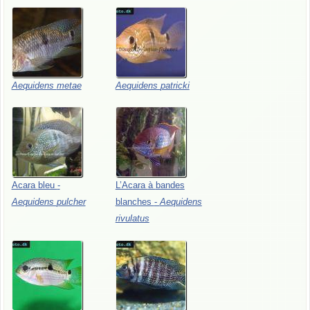
Aequidens
metae
Aequidens
patricki
Acara
bleu
-
L’Acara
à
bandes
Aequidens
pulcher
blanches
-
Aequidens
rivulatus