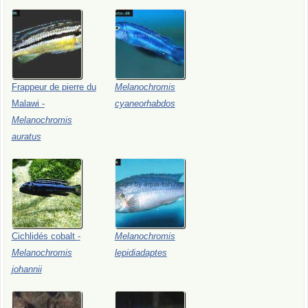
Frappeur
de
pierre
du
Melanochromis
Malawi
-
cyaneorhabdos
Melanochromis
auratus
Cichlidés
cobalt
-
Melanochromis
Melanochromis
lepidiadaptes
johannii