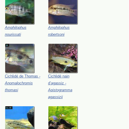
Amphilophus
Amphilophus
nourissati
robertsoni
Cichlidé
de
Thomas
-
Cichlidé
nain
Anomalochromis
d’agassiz
-
thomasi
Apistogramma
agassizii