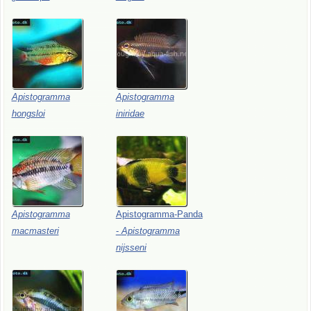
Apistogramma
Apistogramma
hongsloi
iniridae
Apistogramma
Apistogramma-Panda
macmasteri
-
Apistogramma
nijsseni