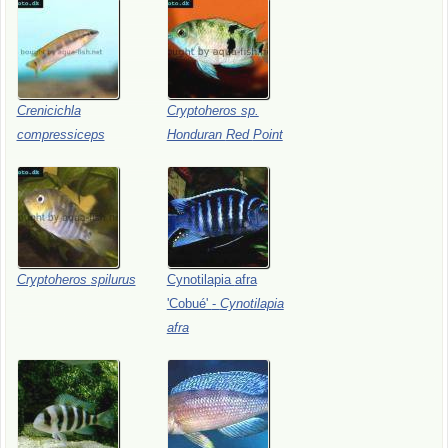
Crenicichla
Cryptoheros
sp.
compressiceps
Honduran
Red
Point
Cryptoheros
spilurus
Cynotilapia
afra
'Cobué'
-
Cynotilapia
afra