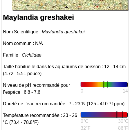
Maylandia greshakei
Nom Scientifique :
Maylandia greshakei
Nom commun : N/A
Famille :
Cichlidae
Taille habituelle dans les aquariums de poisson : 12 - 14 cm
(4.72 - 5.51 pouce)
Niveau de pH recommandé pour
0
14
l’espèce : 6.8 - 7.6
Dureté de l’eau recommandée : 7 - 23°N (125 - 410.71ppm)
Température recommandée : 23 - 26
0°C
30°C
°C (73.4 - 78.8°F)
32°F
86°F