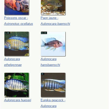
Poissons
oscar
-
Paon
jaune
-
Astronotus
ocellatus
Aulonocara
baenschi
Aulonocara
Aulonocara
ethelwynnae
hansbaenschi
Aulonocara
hueseri
Eureka
peacock
-
Aulonocara