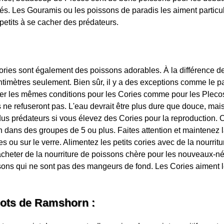
s. Les Gouramis ou les poissons de paradis les aiment particu
petits à se cacher des prédateurs.
ries sont également des poissons adorables. À la différence de
timètres seulement. Bien sûr, il y a des exceptions comme le p
er les mêmes conditions pour les Cories comme pour les Plecos. 
s ne refuseront pas. L'eau devrait être plus dure que douce, ma
us prédateurs si vous élevez des Cories pour la reproduction. 
 dans des groupes de 5 ou plus. Faites attention et maintenez la
 ou sur le verre. Alimentez les petits cories avec de la nourritur
d'acheter de la nourriture de poissons chère pour les nouveaux-n
ons qui ne sont pas des mangeurs de fond. Les Cories aiment le
gots de Ramshorn :