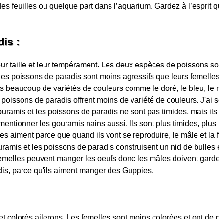
des feuilles ou quelque part dans l’aquarium. Gardez à l’esprit q
is :
r taille et leur tempérament. Les deux espèces de poissons son
e les poissons de paradis sont moins agressifs que leurs femelles
beaucoup de variétés de couleurs comme le doré, le bleu, le nacr
poissons de paradis offrent moins de variété de couleurs. J'ai
uramis et les poissons de paradis ne sont pas timides, mais i
ntionner les gouramis nains aussi. Ils sont plus timides, plus pe
es aiment parce que quand ils vont se reproduire, le mâle et l
amis et les poissons de paradis construisent un nid de bulles 
 femelles peuvent manger les oeufs donc les mâles doivent garder 
is, parce qu'ils aiment manger des Guppies.
t colorés ailerons. Les femelles sont moins colorées et ont de pl