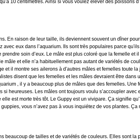
jusqu'à 10 centimètres. Ainsi si vous voulez élever des poissons
ns. En raison de leur taille, ils deviennent souvent un dîner pou
z avec eux dans l’aquarium. Ils sont très populaires parce qu'i
de prendre soin d’eux. Le mâle est plus coloré que la femelle et i
le mâle et elle n’a habituellement pas autant de variétés de co
e et il montre ses ailerons à d'autres mâles et femelles toute la
stes disent que les femelles et les mâles devraient être dans u
quarium , il y a beaucoup plus de mâles que des femelles. Une 
as si heureuses. Les mâles ont toujours voulu s’accoupler avec e
e elle est morte très tôt. Le Guppy est un vivipare. Ça signifie q
s guppies, vous n’avez pas à vous inquiétez de vos plantes. Ça 
s beaucoup de tailles et de variétés de couleurs. Elles sont la 