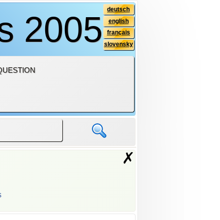
deutsch
is 2005
english
français
slovensky
QUESTION
✗
s