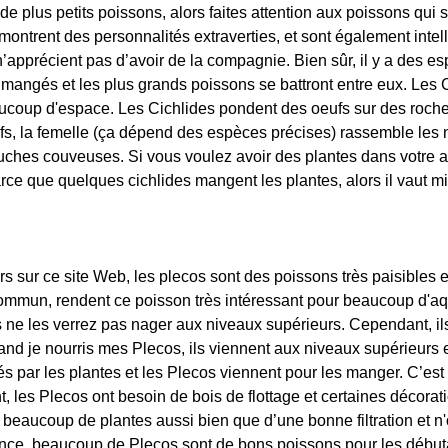
e plus petits poissons, alors faites attention aux poissons qui 
ntrent des personnalités extraverties, et sont également intelli
 n’apprécient pas d’avoir de la compagnie. Bien sûr, il y a des e
 mangés et les plus grands poissons se battront entre eux. Les Ci
aucoup d'espace. Les Cichlides pondent des oeufs sur des roche
eufs, la femelle (ça dépend des espèces précises) rassemble l
ches couveuses. Si vous voulez avoir des plantes dans votre a
rce que quelques cichlides mangent les plantes, alors il vaut 
s sur ce site Web, les plecos sont des poissons très paisibles et
mmun, rendent ce poisson très intéressant pour beaucoup d'aqu
 ne les verrez pas nager aux niveaux supérieurs. Cependant, ils
and je nourris mes Plecos, ils viennent aux niveaux supérieurs et
pés par les plantes et les Plecos viennent pour les manger. C’es
nt, les Plecos ont besoin de bois de flottage et certaines décor
de beaucoup de plantes aussi bien que d’une bonne filtration et
ence, beaucoup de Plecos sont de bons poissons pour les débu