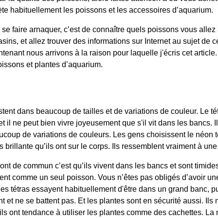
ète habituellement les poissons et les accessoires d’aquarium.
se faire arnaquer, c’est de connaître quels poissons vous allez 
ns, et allez trouver des informations sur Internet au sujet de 
ntenant nous arrivons à la raison pour laquelle j'écris cet articl
oissons et plantes d’aquarium.
istent dans beaucoup de tailles et de variations de couleur. Le té
et il ne peut bien vivre joyeusement que s'il vit dans les bancs. 
eaucoup de variations de couleurs. Les gens choisissent le néon 
us brillante qu’ils ont sur le corps. Ils ressemblent vraiment à u
 ont de commun c’est qu’ils vivent dans les bancs et sont timide
cent comme un seul poisson. Vous n’êtes pas obligés d’avoir u
s tétras essayent habituellement d'être dans un grand banc, puis
et ne se battent pas. Et les plantes sont en sécurité aussi. Ils
ils ont tendance à utiliser les plantes comme des cachettes. La 