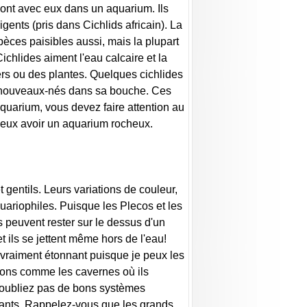
sont avec eux dans un aquarium. Ils
gents (pris dans Cichlids africain). La
spèces paisibles aussi, mais la plupart
chlides aiment l'eau calcaire et la
rs ou des plantes. Quelques cichlides
es nouveaux-nés dans sa bouche. Ces
quarium, vous devez faire attention au
mieux avoir un aquarium rocheux.
 gentils. Leurs variations de couleur,
ariophiles. Puisque les Plecos et les
 peuvent rester sur le dessus d'un
 ils se jettent même hors de l'eau!
t vraiment étonnant puisque je peux les
ations comme les cavernes où ils
 n'oubliez pas de bons systèmes
tants. Rappelez-vous que les grands