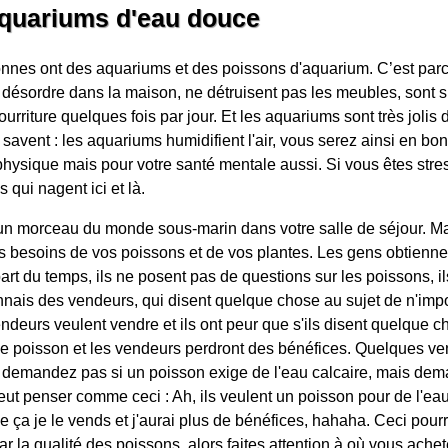
aquariums d'eau douce
onnes ont des aquariums et des poissons d'aquarium. C’est par
désordre dans la maison, ne détruisent pas les meubles, sont s
urriture quelques fois par jour. Et les aquariums sont très jolis
avent : les aquariums humidifient l'air, vous serez ainsi en bo
ysique mais pour votre santé mentale aussi. Si vous êtes stress
 qui nagent ici et là.
n morceau du monde sous-marin dans votre salle de séjour. Mai
s besoins de vos poissons et de vos plantes. Les gens obtienne
art du temps, ils ne posent pas de questions sur les poissons, il
nnais des vendeurs, qui disent quelque chose au sujet de n'imp
deurs veulent vendre et ils ont peur que s'ils disent quelque ch
 le poisson et les vendeurs perdront des bénéfices. Quelques ve
emandez pas si un poisson exige de l'eau calcaire, mais dem
ut penser comme ceci : Ah, ils veulent un poisson pour de l'eau c
 ça je le vends et j'aurai plus de bénéfices, hahaha. Ceci pour
r la qualité des poissons, alors faites attention à où vous ach