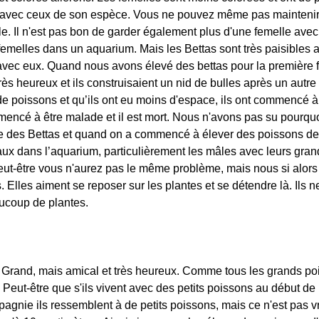
nt avec ceux de son espèce. Vous ne pouvez même pas mainten
ible. Il n'est pas bon de garder également plus d'une femelle av
e femelles dans un aquarium. Mais les Bettas sont très paisible
 avec eux. Quand nous avons élevé des bettas pour la première 
très heureux et ils construisaient un nid de bulles après un autr
e poissons et qu’ils ont eu moins d'espace, ils ont commencé à se
mmencé à être malade et il est mort. Nous n'avons pas su pourqu
e des Bettas et quand on a commencé à élever des poissons de b
aux dans l’aquarium, particulièrement les mâles avec leurs gran
t-être vous n'aurez pas le même problème, mais nous si alors fa
. Elles aiment se reposer sur les plantes et se détendre là. Ils 
ucoup de plantes.
 Grand, mais amical et très heureux. Comme tous les grands poi
 Peut-être que s'ils vivent avec des petits poissons au début de 
nie ils ressemblent à de petits poissons, mais ce n'est pas v