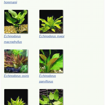
horemanii
Echinodorus
Echinodorus major
macrophyllus
Echinodorus osiris
Echinodorus
parviflorus