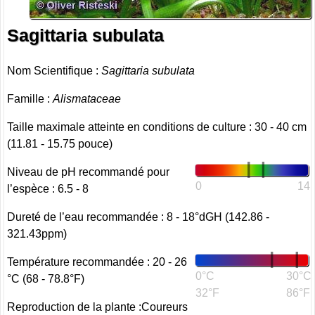
Sagittaria subulata
Nom Scientifique :
Sagittaria subulata
Famille :
Alismataceae
Taille maximale atteinte en conditions de culture : 30 - 40 cm
(11.81 - 15.75 pouce)
Niveau de pH recommandé pour
0
14
l’espèce : 6.5 - 8
Dureté de l’eau recommandée : 8 - 18°dGH (142.86 -
321.43ppm)
Température recommandée : 20 - 26
0°C
30°C
°C (68 - 78.8°F)
32°F
86°F
Reproduction de la plante :Coureurs