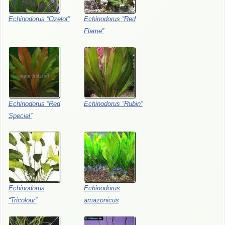
Echinodorus “Ozelot”
Echinodorus “Red
Flame”
Echinodorus “Red
Echinodorus “Rubin”
Special”
Echinodorus
Echinodorus
“Tricolour”
amazonicus