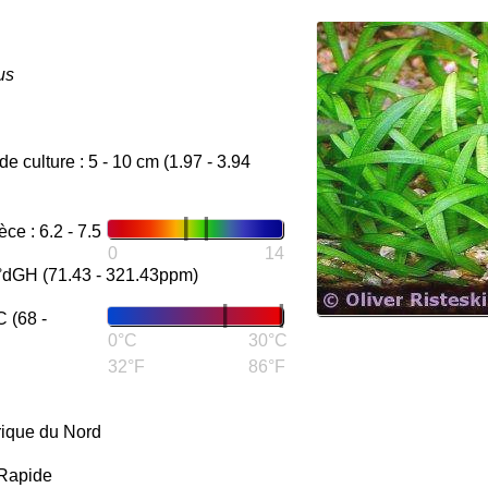
us
de culture : 5 - 10 cm (1.97 - 3.94
e : 6.2 - 7.5
0
14
8°dGH (71.43 - 321.43ppm)
 (68 -
0°C
30°C
32°F
86°F
rique du Nord
:Rapide