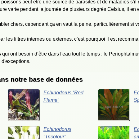
r poissons peut être une source de parasites et de maladies s’il 
ture varie pendant la journée de plusieurs degrés Celsius, il en
mbler chers, cependant ça en vaut la peine, particulièrement si
par les filtres internes ou externes, c’est pourquoi il est recom
 qui ont besoin d’être dans l'eau tout le temps ; le Periophtalm
e d'exceptions.
dans notre base de données
Echinodorus “Red
Ec
Flame”
Sp
Echinodorus
Ec
“Tricolour”
a