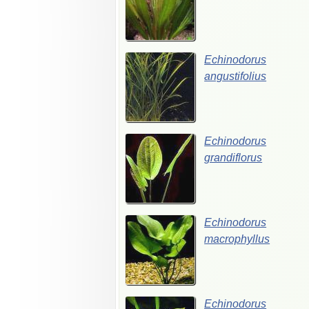
Echinodorus
angustifolius
Echinodorus
grandiflorus
Echinodorus
macrophyllus
Echinodorus