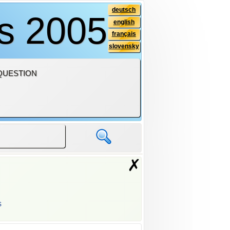
deutsch
is 2005
english
français
slovensky
QUESTION
✗
s