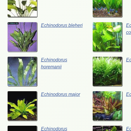
Echinodorus bleheri
Ec
co
Echinodorus
Ec
horemanii
Echinodorus major
Ec
Echinodorus
Ec