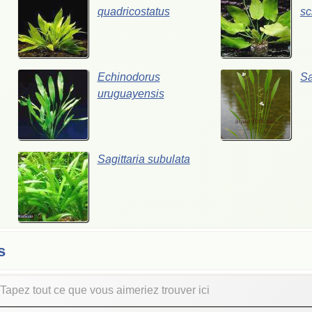
quadricostatus
sc
Echinodorus
Sa
uruguayensis
Sagittaria subulata
s