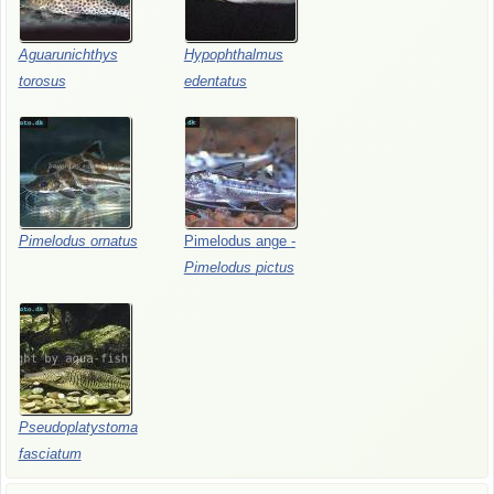
Aguarunichthys
Hypophthalmus
torosus
edentatus
Pimelodus
ornatus
Pimelodus
ange
-
Pimelodus
pictus
Pseudoplatystoma
fasciatum