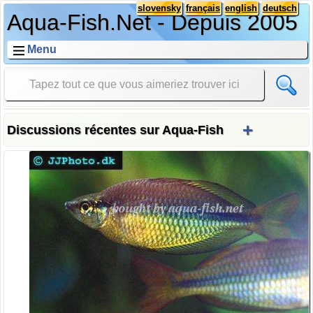
slovensky
français
english
deutsch
Aqua-Fish.Net - Depuis 2005
Menu
+
Discussions récentes sur Aqua-Fish