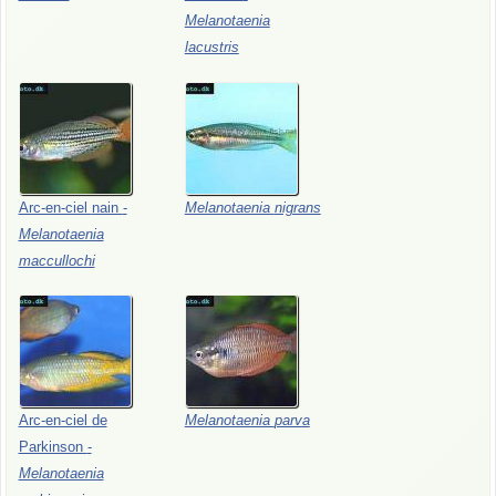
Melanotaenia
lacustris
Arc-en-ciel
nain
-
Melanotaenia
nigrans
Melanotaenia
maccullochi
Arc-en-ciel
de
Melanotaenia
parva
Parkinson
-
Melanotaenia