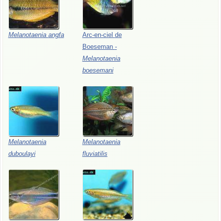
Melanotaenia
angfa
Arc-en-ciel
de
Boeseman
-
Melanotaenia
boesemani
Melanotaenia
Melanotaenia
duboulayi
fluviatilis