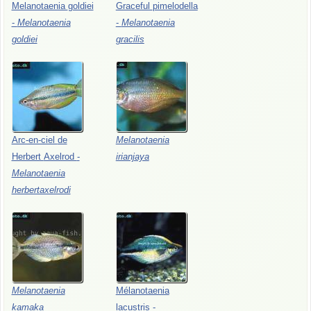
Melanotaenia
goldiei
Graceful
pimelodella
-
Melanotaenia
-
Melanotaenia
goldiei
gracilis
Arc-en-ciel
de
Melanotaenia
Herbert
Axelrod
-
irianjaya
Melanotaenia
herbertaxelrodi
Melanotaenia
Mélanotaenia
kamaka
lacustris
-