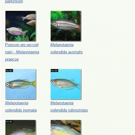
parkinsoni
Poisson
arc-en-ciel
Melanotaenia
nain
-
Melanotaenia
splendida
australis
praecox
Melanotaenia
Melanotaenia
splendida
inornata
splendida
rubrostriata