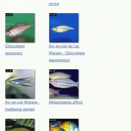
incisa
Glossolepis
Arc-en-ciel
du
Lac
ramuensis
Wanam
-
Glossolepis
wanamensis
Arc-en-ciel
filigrane
-
Melanotaenia
affinis
Iriatherina
werneri