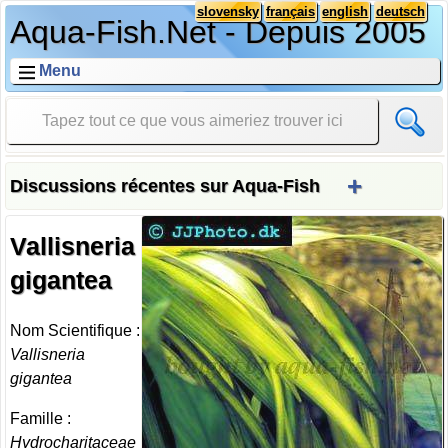
slovensky
français
english
deutsch
Aqua-Fish.Net - Depuis 2005
Menu
+
Discussions récentes sur Aqua-Fish
Vallisneria
gigantea
Nom Scientifique :
Vallisneria
gigantea
Famille :
Hydrocharitaceae