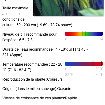
Taille maximale
atteinte en
conditions de
culture : 50 - 200 cm (19.69 - 78.74 pouce)
Niveau de pH recommandé pour
0
14
l’espèce : 6.5 - 7.3
Dureté de l’eau recommandée : 4 - 18°dGH (71.43 -
321.43ppm)
Température recommandée : 22 - 28
0°C
30°C
°C (71.6 - 82.4°F)
32°F
86°F
Reproduction de la plante :Coureurs
Origine (dans le milieu sauvage):Océanie
Vitesse de croissance de ces plantes:Rapide