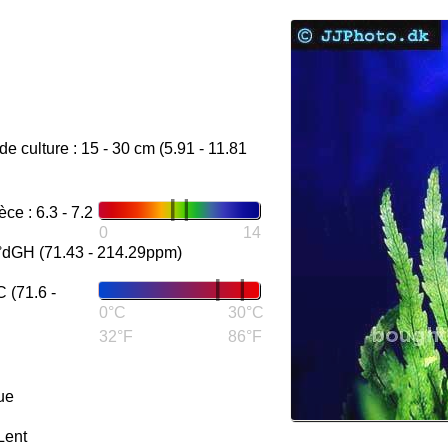
de culture : 15 - 30 cm (5.91 - 11.81
e : 6.3 - 7.2
0
14
2°dGH (71.43 - 214.29ppm)
 (71.6 -
0°C
30°C
32°F
86°F
ue
Lent