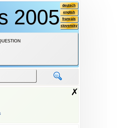
deutsch
is 2005
english
français
slovensky
QUESTION
✗
s