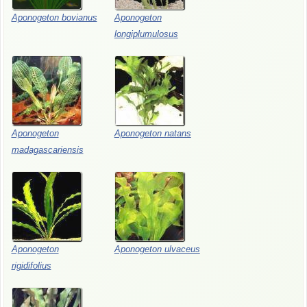
Aponogeton bovianus
Aponogeton
longiplumulosus
Aponogeton
Aponogeton natans
madagascariensis
Aponogeton
Aponogeton ulvaceus
rigidifolius