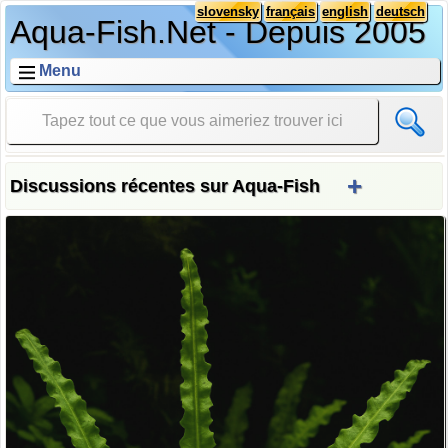
slovensky
français
english
deutsch
Aqua-Fish.Net - Depuis 2005
Menu
+
Discussions récentes sur Aqua-Fish