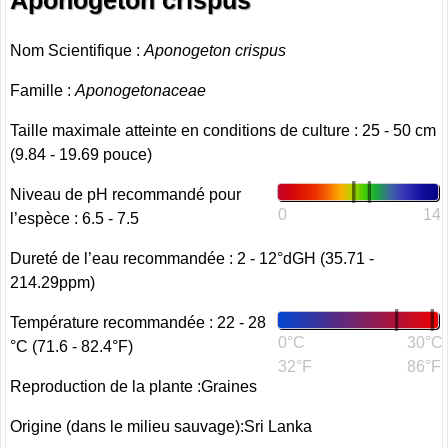
Aponogeton crispus
Nom Scientifique :
Aponogeton crispus
Famille :
Aponogetonaceae
Taille maximale atteinte en conditions de culture : 25 - 50 cm
(9.84 - 19.69 pouce)
Niveau de pH recommandé pour
0
14
l’espèce : 6.5 - 7.5
Dureté de l’eau recommandée : 2 - 12°dGH (35.71 -
214.29ppm)
Température recommandée : 22 - 28
0°C
30°C
°C (71.6 - 82.4°F)
32°F
86°F
Reproduction de la plante :Graines
Origine (dans le milieu sauvage):Sri Lanka