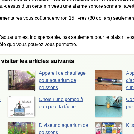
au-dessus d’un certain niveau une alarme sonore sonnera, avert
émentaires vous coûtera environ 15 livres (30 dollars) seulement 
aquarium est indispensable, pas seulement pour le plaisir ; vo
dèle que vous pouvez vous permettre.
isiter les articles suivants
Appareil de chauffage
App
pour aquarium de
d’a
poissons
sub
e
Choisir une pompe à
Com
eau pour la tâche
pie
Diviseur d’aquarium de
Kit
poissons