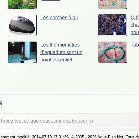
m
Les pompes à air
Qu’
cha
aqu
Les thermomètres
Tub
d’aquarium sont un
point essentiel
s
cemment modifié:
2014-07-10 17:01:36
, ©
2005
- 2026 Aqua-Fish.Net, Tous dr