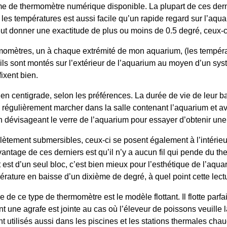
me de thermomètre numérique disponible. La plupart de ces dern
ever les températures est aussi facile qu’un rapide regard sur l’
ut donner une exactitude de plus ou moins de 0.5 degré, ceux-ci
momètres, un à chaque extrémité de mon aquarium, (les tempéra
), ils sont montés sur l’extérieur de l’aquarium au moyen d’un sy
ixent bien.
 en centigrade, selon les préférences. La durée de vie de leur b
x régulièrement marcher dans la salle contenant l’aquarium et a
 dévisageant le verre de l’aquarium pour essayer d’obtenir une 
lètement submersibles, ceux-ci se posent également à l’intérieu
ntage de ces derniers est qu’il n’y a aucun fil qui pende du t
t est d’un seul bloc, c’est bien mieux pour l’esthétique de l’aq
érature en baisse d’un dixième de degré, à quel point cette lectu
de ce type de thermomètre est le modèle flottant. Il flotte parfa
t une agrafe est jointe au cas où l’éleveur de poissons veuille la
t utilisés aussi dans les piscines et les stations thermales chau