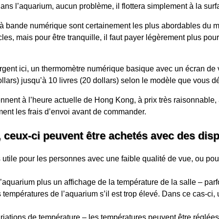
ans l’aquarium, aucun problème, il flottera simplement à la surf
t à bande numérique sont certainement les plus abordables du
ticles, mais pour être tranquille, il faut payer légèrement plus p
gent ici, un thermomètre numérique basique avec un écran de v
llars) jusqu’à 10 livres (20 dollars) selon le modèle que vous d
nnent à l’heure actuelle de Hong Kong, à prix très raisonnable, a
ent les frais d’envoi avant de commander.
 ceux-ci peuvent être achetés avec des disp
s utile pour les personnes avec une faible qualité de vue, ou po
aquarium plus un affichage de la température de la salle – parfo
s températures de l’aquarium s’il est trop élevé. Dans ce cas-ci, 
iations de température – les températures peuvent être réglées 