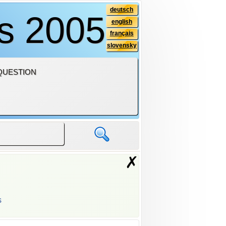
deutsch
is 2005
english
français
slovensky
QUESTION
✗
s