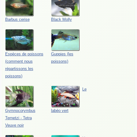
Barbus cerise
Black Molly
Espèces de poissons
Guppies (les
(comment nous
poissons)
répartissons les
poissons)
Le
Gymnocorymbus
labéo vert
Ternetzi - Tetra
Veuve noir