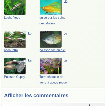
Un
Loche Yoyo
guide sur les soins
des Mollies
Le
Le
néon tétra
poisson Arc-en-ciel
Le
Le
Poisson Guppy
Tetra characin de
verre à queue rouge
Afficher les commentaires